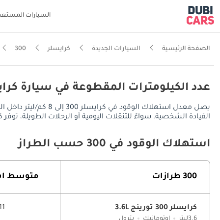
السيارات المستعم
الصفحة الرئيسية
السيارات الجديدة
كرايسلر
300
عدد الكيلومترات المقطوعة في سيارة كرايسلر 300 في ال
القيادة الشخصية. سواءً للتنقلات اليومية أو الرحلات الطويلة، توفر كرايسلر 300 مدى قيادة يُقدر بـ 560 كم في المدينة، ويصل إلى 770 كم على الطرق السريعة، مع خزان
استهلاك الوقود في 300 حسب الطراز
300 طرازات
متوسط ​​ا
كرايسلر 300 تورينج 3.6L
11 كم/ليت
3.6ليتر
اوتوماتيك
بترول