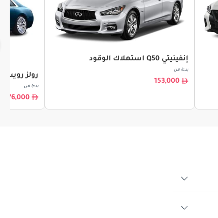
إنفينيتي Q50 استهلاك الوقود
بدءا من
رولز رويس 
153,000
بدءا من
276,000