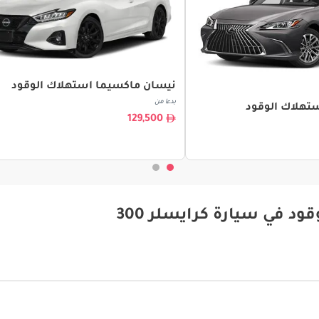
نيسان ماكسيما استهلاك الوقود
بدءا من
129,500
د في سيارة كرايسلر 300