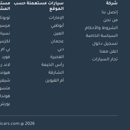
شركة
سيارات مستعملة
حسب
مستعم
الموقع
المش
إتصل بنا
الإمارات
تويوتا
من نحن
أبوظبي
مرسيد
الشروط والأحكام
العين
نسيام
السياسة الخاصة
عجمان
لكزس
تسجيل دخول
دبي
بي ام 
اعلن معنا
الفجيرة
فورد
تجار السيارات
رأس الخيمة
لاند ر
الشارقة
هيوند
أم القيوين
شيفرو
متسو
هوندا
بورش
Dubicars.com @ 2026. جميع الحقوق 