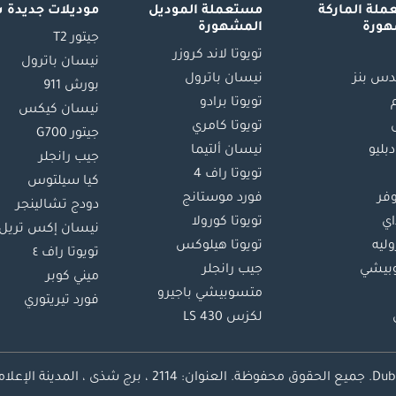
لة الماركة
مستعملة الموديل
موديلات جديدة 
هورة
المشهورة
جيتور T2
تويوتا لاند كروزر
نيسان باترول
س بنز
نيسان باترول
بورش 911
تويوتا برادو
نيسان كيكس
تويوتا كامري
جيتور G700
دبليو
نيسان ألتيما
جيب رانجلر
تويوتا راف 4
كيا سيلتوس
وفر
فورد موستانج
دودج تشالينجر
اي
تويوتا كورولا
نيسان إكس تريل
ليه
تويوتا هيلوكس
تويوتا راف ٤
بيشي
جيب رانجلر
ميني كوبر
متسوبيشي باجيرو
فورد تيريتوري
لكزس LS 430
محفوظة.
العنوان: 2114 ، برج شذى ، المدينة الإعلامية ، دبي ، الإمارات