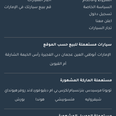
الشروط والأحكام
أخبار السيارات
السياسة الخاصة
قم ببيع سيارتك في الإمارات
تسجيل دخول
اعلن معنا
تجار السيارات
سيارات مستعملة
للبيع
حسب الموقع
الإمارات
أبوظبي
العين
عجمان
دبي
الفجيرة
رأس الخيمة
الشارقة
أم القيوين
مستعملة الماركة المشهورة
تويوتا
مرسيدس بنز
نسيام
لكزس
بي ام دبليو
فورد
لاند روفر
هيونداي
شيفروليه
متسوبيشي
هوندا
بورش