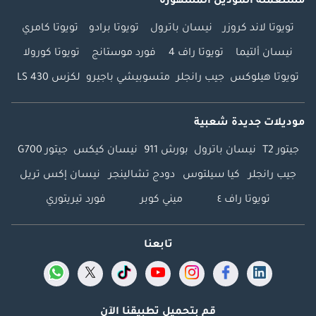
مستعملة الموديل المشهورة
تويوتا لاند كروزر
نيسان باترول
تويوتا برادو
تويوتا كامري
نيسان ألتيما
تويوتا راف 4
فورد موستانج
تويوتا كورولا
تويوتا هيلوكس
جيب رانجلر
متسوبيشي باجيرو
لكزس LS 430
موديلات جديدة شعبية
جيتور T2
نيسان باترول
بورش 911
نيسان كيكس
جيتور G700
جيب رانجلر
كيا سيلتوس
دودج تشالينجر
نيسان إكس تريل
تويوتا راف ٤
ميني كوبر
فورد تيريتوري
تابعنا
قم بتحميل تطبيقنا الآن