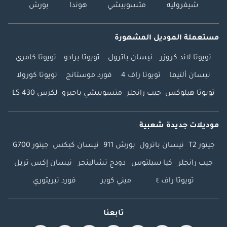
شيفروليه
متسوبيشي
هوندا
بورش
مستعملة الموديل المشهورة
تويوتا لاند كروزر
نيسان باترول
تويوتا برادو
تويوتا كامري
نيسان ألتيما
تويوتا راف 4
فورد موستانج
تويوتا كورولا
تويوتا هيلوكس
جيب رانجلر
متسوبيشي باجيرو
لكزس LS 430
موديلات جديدة شعبية
جيتور T2
نيسان باترول
بورش 911
نيسان كيكس
جيتور G700
جيب رانجلر
كيا سيلتوس
دودج تشالينجر
نيسان إكس تريل
تويوتا راف ٤
ميني كوبر
فورد تيريتوري
تابعنا