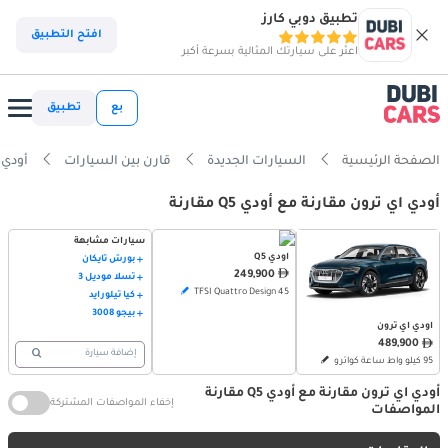
تطبيق دوبي كارز
افتح التطبيق
اعثر على سيارتك المثالية بسرعة أكبر
بع
تطبيق
الصفحة الرئيسية
السيارات الجديدة
قارن بين السيارات
أودي اي ت
أودي اي ترون مقارنة مع أودي Q5 مقارنة
سيارات مشابهة
أودي Q5
بورش تايكان
249,900
تسلا موديل 3
45 TFSI Quattro Design
كيا تيلورايد
بيجو 3008
أودي اي ترون
489,900
إضافة سيارة
95 كيلو واط ساعة كواترو
أودي اي ترون مقارنة مع أودي Q5 مقارنة
إخفاء المواصفات المشتركة
المواصفات