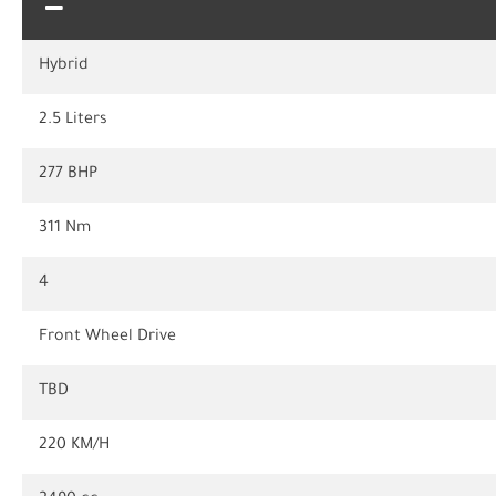
Hybrid
2.5 Liters
277 BHP
311 Nm
4
Front Wheel Drive
TBD
220 KM/H