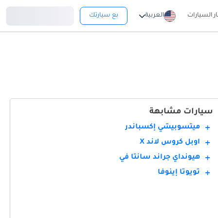
تسجيل دخول
ار السيارات
العربية
بع سيارتك
سيارات مشابهة
ميتسوبيشي إكسباندر
أوبل كروس لاند X
هيونداي جراند سانتا في
تويوتا إينوفا