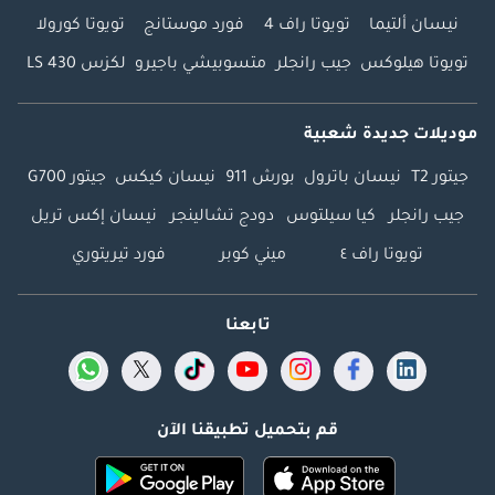
نيسان ألتيما
تويوتا راف 4
فورد موستانج
تويوتا كورولا
تويوتا هيلوكس
جيب رانجلر
متسوبيشي باجيرو
لكزس LS 430
موديلات جديدة شعبية
جيتور T2
نيسان باترول
بورش 911
نيسان كيكس
جيتور G700
جيب رانجلر
كيا سيلتوس
دودج تشالينجر
نيسان إكس تريل
تويوتا راف ٤
ميني كوبر
فورد تيريتوري
تابعنا
قم بتحميل تطبيقنا الآن