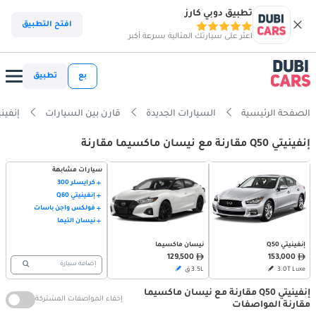
تطبيق دوبي كارز
افتح التطبيق
اعثر على سيارتك المثالية بسرعة أكبر
بع
تطبيق
الصفحة الرئيسية
السيارات الجديدة
قارن بين السيارات
إنفينيتي Q50 vs ن
إنفينيتي Q50 مقارنة مع نيسان ماكسيما مقارنة
سيارات مشابهة
كرايسلر 300
إنفينيتي Q60
فولكس واجن باسات
نيسان ألتيما
إنفينيتي Q50
نيسان ماكسيما
129,500
153,000
إضافة سيارة
3.0T Luxe
3.5L ق
إنفينيتي Q50 مقارنة مع نيسان ماكسيما
إخفاء المواصفات المشتركة
مقارنة المواصفات