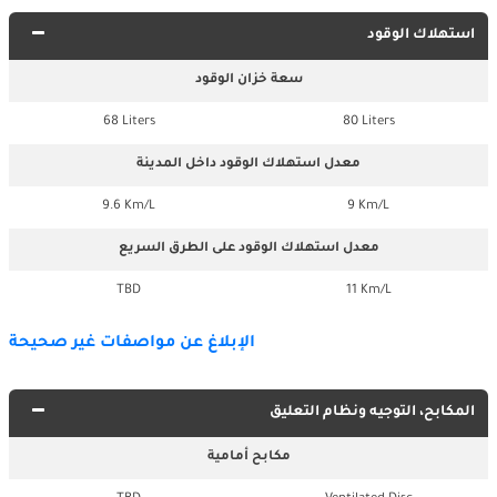
استهلاك الوقود
سعة خزان الوقود
68 Liters
80 Liters
معدل استهلاك الوقود داخل المدينة
9.6 Km/L
9 Km/L
معدل استهلاك الوقود على الطرق السريع
TBD
11 Km/L
الإبلاغ عن مواصفات غير صحيحة
المكابح، التوجيه ونظام التعليق
مكابح أمامية