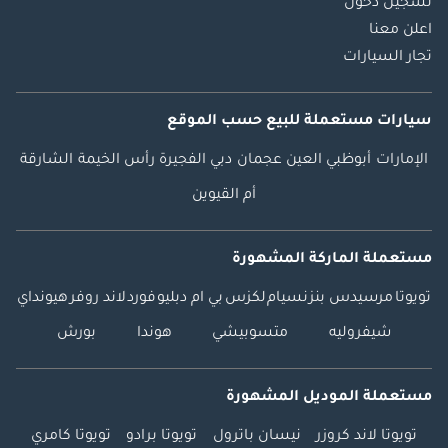
تسجيل دخول
اعلن معنا
تجار السيارات
سيارات مستعملة
للبيع
حسب الموقع
الإمارات
أبوظبي
العين
عجمان
دبي
الفجيرة
رأس الخيمة
الشارقة
أم القيوين
مستعملة الماركة المشهورة
تويوتا
مرسيدس بنز
نسيام
لكزس
بي ام دبليو
فورد
لاند روفر
هيونداي
شيفروليه
متسوبيشي
هوندا
بورش
مستعملة الموديل المشهورة
تويوتا لاند كروزر
نيسان باترول
تويوتا برادو
تويوتا كامري