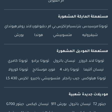
أم القيوين
مستعملة الماركة المشهورة
تويوتا
مرسيدس بنز
نسيام
لكزس
بي ام دبليو
فورد
لاند روفر
هيونداي
شيفروليه
متسوبيشي
هوندا
بورش
مستعملة الموديل المشهورة
تويوتا لاند كروزر
نيسان باترول
تويوتا برادو
تويوتا كامري
نيسان ألتيما
تويوتا راف 4
فورد موستانج
تويوتا كورولا
تويوتا هيلوكس
جيب رانجلر
متسوبيشي باجيرو
لكزس LS 430
موديلات جديدة شعبية
جيتور T2
نيسان باترول
بورش 911
نيسان كيكس
جيتور G700