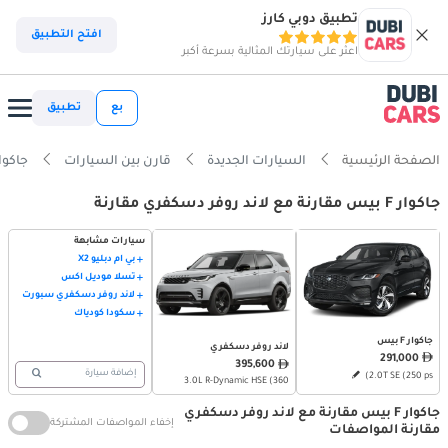
تطبيق دوبي كارز
افتح التطبيق
اعثر على سيارتك المثالية بسرعة أكبر
بع
تطبيق
الصفحة الرئيسية
السيارات الجديدة
قارن بين السيارات
جاكوار F بيس vs لاند روف
جاكوار F بيس مقارنة مع لاند روفر دسكفري مقارنة
سيارات مشابهة
بي أم دبليو X2
تسلا موديل اكس
لاند روفر دسكفري سبورت
سكودا كودياك
جاكوار F بيس
لاند روفر دسكفري
291,000
395,600
إضافة سيارة
2.0T SE (250 ps)
3.0L R-Dynamic HSE (360
حصان)
جاكوار F بيس مقارنة مع لاند روفر دسكفري
إخفاء المواصفات المشتركة
مقارنة المواصفات