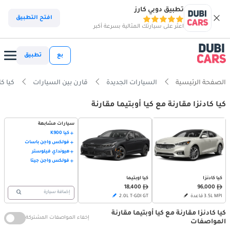
تطبيق دوبي كارز
افتح التطبيق
اعثر على سيارتك المثالية بسرعة أكبر
بع
تطبيق
الصفحة الرئيسية
السيارات الجديدة
قارن بين السيارات
كيا كادنزا vs 
كيا كادنزا مقارنة مع كيا أوبتيما مقارنة
سيارات مشابهة
كيا K900
فولكس واجن باسات
هيونداي فيلوستر
فولكس واجن جيتا
كيا كادنزا
كيا أوبتيما
96,000
18,400
إضافة سيارة
3.5L MPI قاعدة
2.0L T-GDI GT
كيا كادنزا مقارنة مع كيا أوبتيما مقارنة
إخفاء المواصفات المشتركة
المواصفات