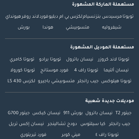
مستعملة الماركة المشهورة
تويوتا
مرسيدس بنز
نسيام
لكزس
بي ام دبليو
فورد
لاند روفر
هيونداي
شيفروليه
متسوبيشي
هوندا
بورش
مستعملة الموديل المشهورة
تويوتا لاند كروزر
نيسان باترول
تويوتا برادو
تويوتا كامري
نيسان ألتيما
تويوتا راف 4
فورد موستانج
تويوتا كورولا
تويوتا هيلوكس
جيب رانجلر
متسوبيشي باجيرو
لكزس LS 430
موديلات جديدة شعبية
جيتور T2
نيسان باترول
بورش 911
نيسان كيكس
جيتور G700
جيب رانجلر
كيا سيلتوس
دودج تشالينجر
نيسان إكس تريل
تويوتا راف ٤
ميني كوبر
فورد تيريتوري