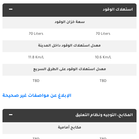
استهلاك الوقود
سعة خزان الوقود
70 Liters
70 Liters
معدل استهلاك الوقود داخل المدينة
11.8 Km/L
10.6 Km/L
معدل استهلاك الوقود على الطرق السريع
TBD
TBD
الإبلاغ عن مواصفات غير صحيحة
المكابح، التوجيه ونظام التعليق
مكابح أمامية