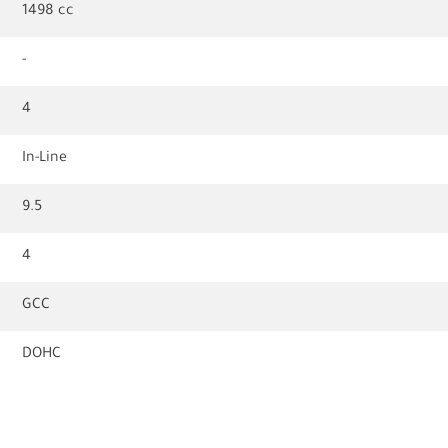
1498 cc
-
4
In-Line
9.5
4
GCC
DOHC