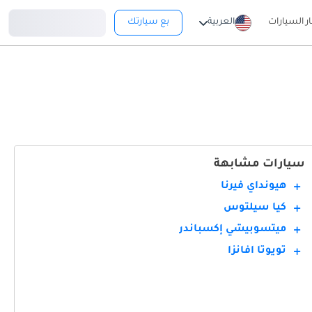
تسجيل دخول
ار السيارات
العربية
بع سيارتك
سيارات مشابهة
هيونداي فيرنا
كيا سيلتوس
ميتسوبيشي إكسباندر
تويوتا أفانزا