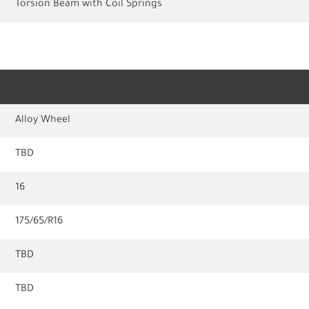
Torsion Beam with Coil Springs
Alloy Wheel
TBD
16
175/65/R16
TBD
TBD