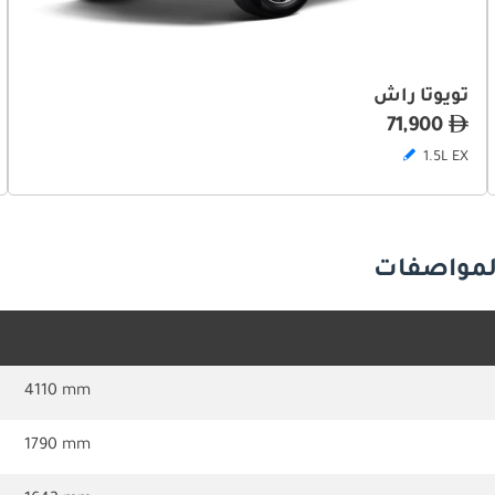
تويوتا راش
71,900
1.5L EX
المواصفات
4110 mm
1790 mm