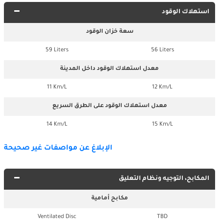
استهلاك الوقود
سعة خزان الوقود
59 Liters
56 Liters
معدل استهلاك الوقود داخل المدينة
11 Km/L
12 Km/L
معدل استهلاك الوقود على الطرق السريع
14 Km/L
15 Km/L
الإبلاغ عن مواصفات غير صحيحة
المكابح، التوجيه ونظام التعليق
مكابح أمامية
Ventilated Disc
TBD