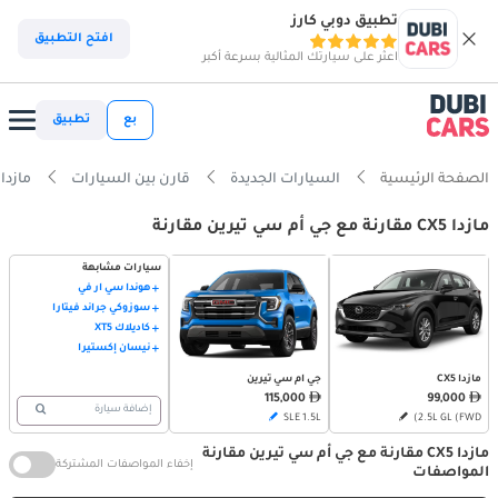
تطبيق دوبي كارز
افتح التطبيق
اعثر على سيارتك المثالية بسرعة أكبر
بع
تطبيق
الصفحة الرئيسية
السيارات الجديدة
قارن بين السيارات
مازدا CX5 vs جي أم سي تيري
مازدا CX5 مقارنة مع جي أم سي تيرين مقارنة
سيارات مشابهة
هوندا سي آر في
سوزوكي جراند فيتارا
كاديلاك XT5
نيسان إكستيرا
مازدا CX5
جي أم سي تيرين
115,000
99,000
إضافة سيارة
SLE 1.5L
2.5L GL (FWD)
مازدا CX5 مقارنة مع جي أم سي تيرين مقارنة
إخفاء المواصفات المشتركة
المواصفات