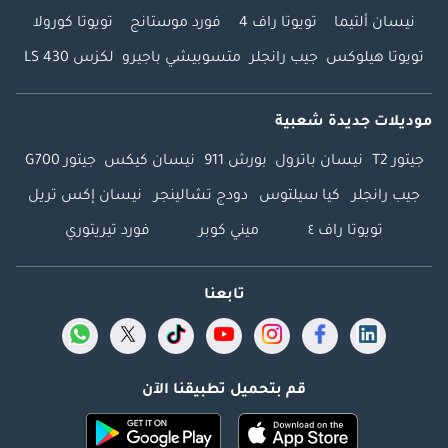
نيسان ألتيما
تويوتا راف 4
فورد موستانج
تويوتا كورولا
تويوتا هيلوكس
جيب رانجلر
متسوبيشي باجيرو
لكزس LS 430
موديلات جديدة شعبية
جيتور T2
نيسان باترول
بورش 911
نيسان كيكس
جيتور G700
جيب رانجلر
كيا سيلتوس
دودج تشالينجر
نيسان إكس تريل
تويوتا راف ٤
ميني كوبر
فورد تيريتوري
تابعنا
قم بتحميل تطبيقنا الآن