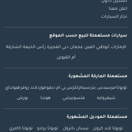
تسجيل دخول
اعلن معنا
تجار السيارات
سيارات مستعملة
للبيع
حسب الموقع
الإمارات
أبوظبي
العين
عجمان
دبي
الفجيرة
رأس الخيمة
الشارقة
أم القيوين
مستعملة الماركة المشهورة
تويوتا
مرسيدس بنز
نسيام
لكزس
بي ام دبليو
فورد
لاند روفر
هيونداي
شيفروليه
متسوبيشي
هوندا
بورش
مستعملة الموديل المشهورة
تويوتا لاند كروزر
نيسان باترول
تويوتا برادو
تويوتا كامري