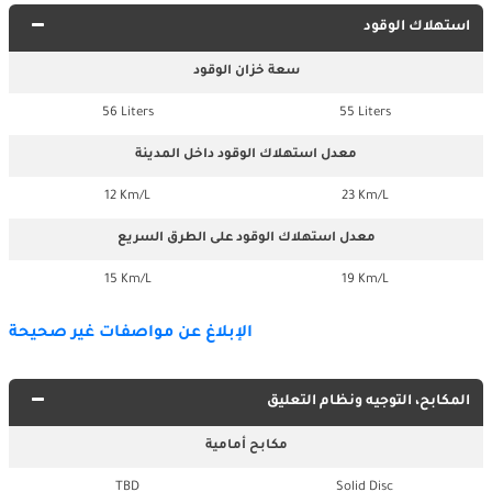
استهلاك الوقود
سعة خزان الوقود
56 Liters
55 Liters
معدل استهلاك الوقود داخل المدينة
12 Km/L
23 Km/L
معدل استهلاك الوقود على الطرق السريع
15 Km/L
19 Km/L
الإبلاغ عن مواصفات غير صحيحة
المكابح، التوجيه ونظام التعليق
مكابح أمامية
TBD
Solid Disc