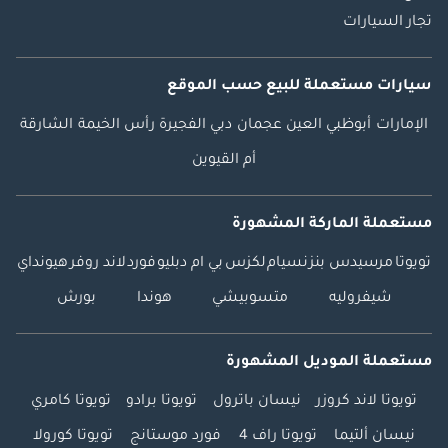
تجار السيارات
سيارات مستعملة
للبيع
حسب الموقع
الإمارات
أبوظبي
العين
عجمان
دبي
الفجيرة
رأس الخيمة
الشارقة
أم القيوين
مستعملة الماركة المشهورة
تويوتا
مرسيدس بنز
نسيام
لكزس
بي ام دبليو
فورد
لاند روفر
هيونداي
شيفروليه
متسوبيشي
هوندا
بورش
مستعملة الموديل المشهورة
تويوتا لاند كروزر
نيسان باترول
تويوتا برادو
تويوتا كامري
نيسان ألتيما
تويوتا راف 4
فورد موستانج
تويوتا كورولا