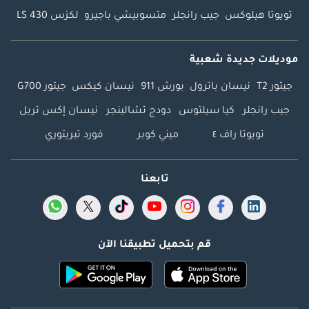
تويوتا هيلوكس
جيب رانجلر
متسوبيشي باجيرو
لكزس LS 430
موديلات جديدة شعبية
جيتور T2
نيسان باترول
بورش 911
نيسان كيكس
جيتور G700
جيب رانجلر
كيا سيلتوس
دودج تشالينجر
نيسان إكس تريل
تويوتا راف ٤
ميني كوبر
فورد تيريتوري
تابعنا
قم بتحميل تطبيقنا الآن