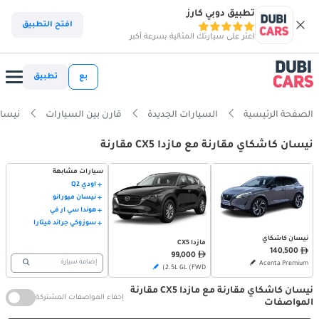
تطبيق دوبي كارز
افتح التطبيق
اعثر على سيارتك المثالية بسرعة أكبر
بع
تطبيق
الصفحة الرئيسية
السيارات الجديدة
قارن بين السيارات
نيسان كا
نيسان كاشكاي مقارنة مع مازدا CX5 مقارنة
سيارات مشابهة
أودي Q2
نيسان ميورانو
هوندا سي آر في
سوزوكي جراند فيتارا
نيسان كاشكاي
مازدا CX5
140,500
99,000
إضافة سيارة
Acenta Premium
2.5L GL (FWD)
نيسان كاشكاي مقارنة مع مازدا CX5 مقارنة
إخفاء المواصفات المشتركة
المواصفات