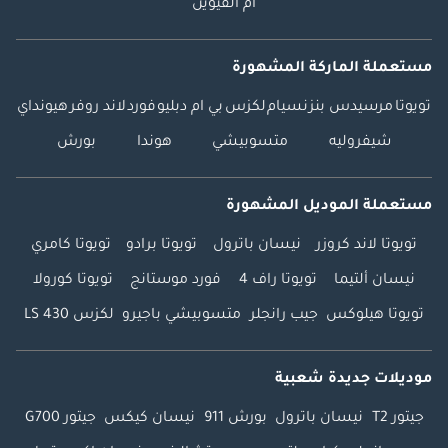
أم القيوين
مستعملة الماركة المشهورة
تويوتا
مرسيدس بنز
نسيام
لكزس
بي ام دبليو
فورد
لاند روفر
هيونداي
شيفروليه
متسوبيشي
هوندا
بورش
مستعملة الموديل المشهورة
تويوتا لاند كروزر
نيسان باترول
تويوتا برادو
تويوتا كامري
نيسان ألتيما
تويوتا راف 4
فورد موستانج
تويوتا كورولا
تويوتا هيلوكس
جيب رانجلر
متسوبيشي باجيرو
لكزس LS 430
موديلات جديدة شعبية
جيتور T2
نيسان باترول
بورش 911
نيسان كيكس
جيتور G700