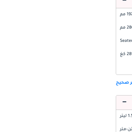
1 مم
 مم
 كغ
ير صحيح
1 ليتر