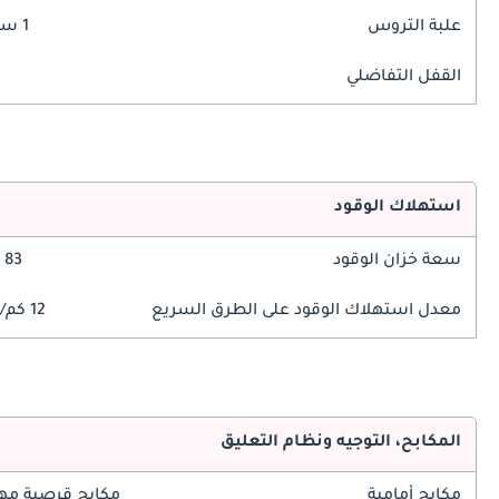
علبة التروس
1 سرعة
القفل التفاضلي
استهلاك الوقود
سعة خزان الوقود
83 ليتر
معدل استهلاك الوقود على الطرق السريع
12 كم/ليتر
المكابح، التوجيه ونظام التعليق
مكابح أمامية
مكابح قرصية مه