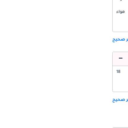
هواء
ير صحيح
18
ير صحيح