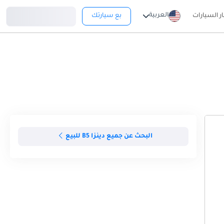
تسجيل دخول
العربية
ار السيارات
بع سيارتك
البحث عن جميع دينزا B5 للبيع