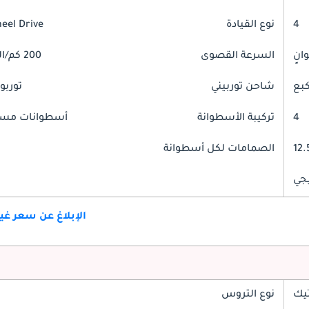
4
نوع القيادة
heel Drive
السرعة القصوى
200 كم/الساعة
شاحن توربيني
توربو
4
تركيبة الأسطوانة
أسطوانات مست
12.
الصمامات لكل أسطوانة
جي
الإبلاغ عن سعر غ
تيك
نوع التروس