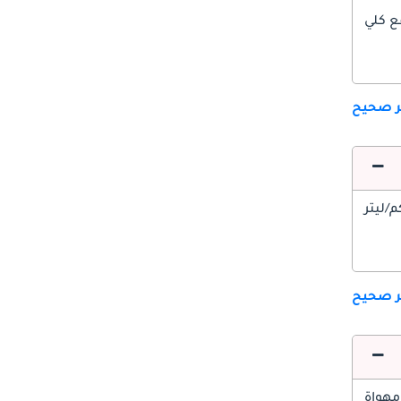
ع كلي
ير صحيح
ير صحيح
مهواة