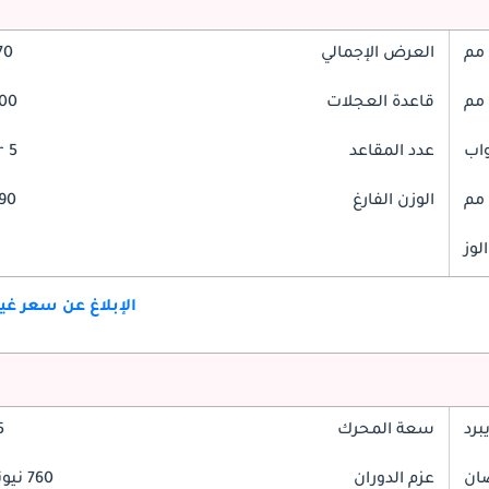
العرض الإجمالي
970
قاعدة العجلات
2800
عدد المقاعد
5 Seater
الوزن الفارغ
2890
لوز
الإبلاغ عن سعر غ
برد
سعة المحرك
.5
عزم الدوران
760 نيوتن-متر