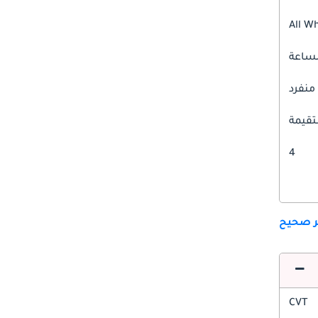
All W
 منفرد
قيمة
4
ير صحيح
CVT