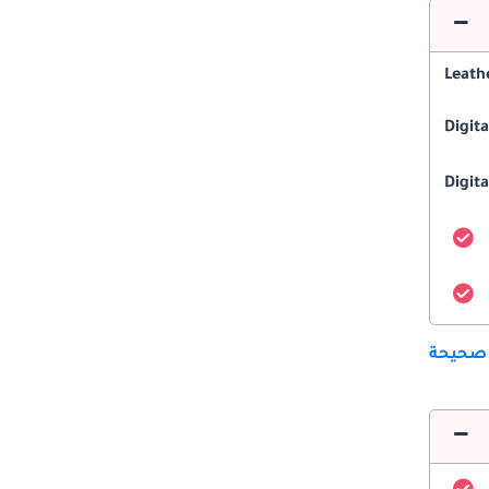
Leath
Digit
Digita
 صحيحة