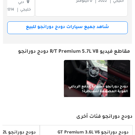
خليجي
2022
0 كيلومتر
دبي
خليجي
2014
شاهد جميع سيارات دودج دورانجو للبيع
مقاطع فيديو R/T Premium 5.7L V8 دودج دورانجو
دودج دورانجو – سيارة الدفع الرباعي
القوية المصممة للسيطرة!
دودج دورانجو فئات أخرى
دودج دورانجو GT Premium 3.6L V6
دودج دورانجو SRT HellCat Premium 6.2L