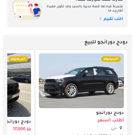
شارك قصة سيارتك معنا.
فتجربة قيادتها قصة جديرة بالسرد وقد تكون مفيدة
لقارىء ما.
اكتب تقييم
دودج دورانجو للبيع
البريميوم
البريميوم
دودج دورانجو
أطلب السعر
دودج دورانجو
دبي
17,000