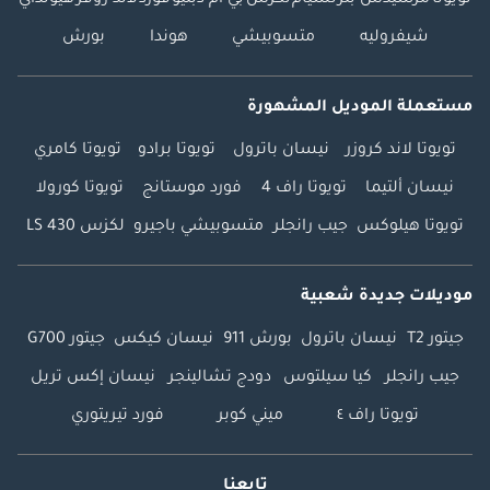
تويوتا
مرسيدس بنز
نسيام
لكزس
بي ام دبليو
فورد
لاند روفر
هيونداي
شيفروليه
متسوبيشي
هوندا
بورش
مستعملة الموديل المشهورة
تويوتا لاند كروزر
نيسان باترول
تويوتا برادو
تويوتا كامري
نيسان ألتيما
تويوتا راف 4
فورد موستانج
تويوتا كورولا
تويوتا هيلوكس
جيب رانجلر
متسوبيشي باجيرو
لكزس LS 430
موديلات جديدة شعبية
جيتور T2
نيسان باترول
بورش 911
نيسان كيكس
جيتور G700
جيب رانجلر
كيا سيلتوس
دودج تشالينجر
نيسان إكس تريل
تويوتا راف ٤
ميني كوبر
فورد تيريتوري
تابعنا