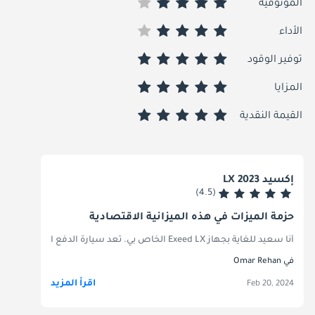
الموثوقية
الأداء
توفير الوقود
المزايا
القيمة النقدية
إكسيد LX 2023
(4.5)
حزمة الميزات في هذه الميزانية الاقتصادية
أنا سعيد للغاية بجهاز Exeed LX الخاص بي. تعد سيارة الدفع الرباعي هذه جوهرة حقيقية، فهي تقدم مزيجًا من الفخامة والأداء والراحة التي يصعب العثور عليها في فئتها. التصميم الخارجي أنيق وملفت للنظر، مما يترك انطباعًا على الطريق. في الداخل، يثير إكسيد LX الإعجاب بمقصورته الداخلية الواسعة والمجهزة بأناقة، والتي تتميز بمواد عالية الجودة وتكنولوجيا متقدمة. تجربة القيادة من الدرجة الأولى، مع التعامل السلس والمحرك القوي الذي يوفر قيادة ممتعة وسريعة الاستجابة. تتميز سيارات الدفع الرباعي أيضًا بكفاءة استهلاك الوقود بشكل مدهش، وهي ميزة رائعة. ميزات السلامة والموثوقية فيها جديرة بالثناء، مما يمنحني راحة البال. لقد تجاوزت Exeed LX توقعاتي بكل الطرق، حيث توفر تجربة قيادة فاخرة وعملية بقيمة ممتازة. انا اوصي بشده به!
في Omar Rehan
اقرأ المزيد
Feb 20, 2024