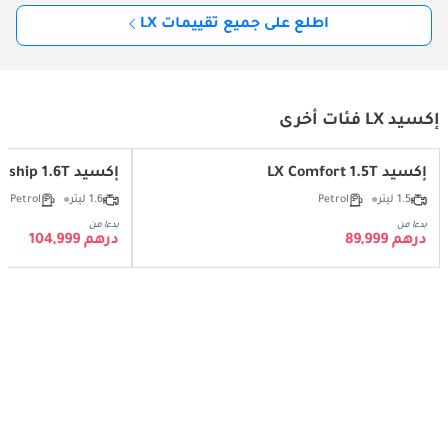
اطلع على جميع تقييمات LX
إكسيد LX فئات أخرى
إكسيد LX Comfort 1.5T
إكسيد LX Flagship 1.6T
1.5 ليتر
Petrol
1.6 ليتر
Petrol
بدءا من
بدءا من
درهم 89,999
درهم 104,999