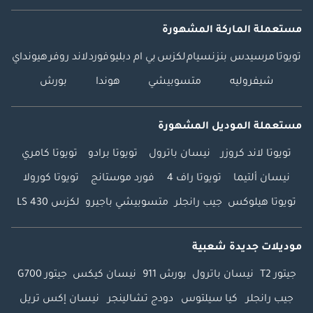
مستعملة الماركة المشهورة
تويوتا
مرسيدس بنز
نسيام
لكزس
بي ام دبليو
فورد
لاند روفر
هيونداي
شيفروليه
متسوبيشي
هوندا
بورش
مستعملة الموديل المشهورة
تويوتا لاند كروزر
نيسان باترول
تويوتا برادو
تويوتا كامري
نيسان ألتيما
تويوتا راف 4
فورد موستانج
تويوتا كورولا
تويوتا هيلوكس
جيب رانجلر
متسوبيشي باجيرو
لكزس LS 430
موديلات جديدة شعبية
جيتور T2
نيسان باترول
بورش 911
نيسان كيكس
جيتور G700
جيب رانجلر
كيا سيلتوس
دودج تشالينجر
نيسان إكس تريل