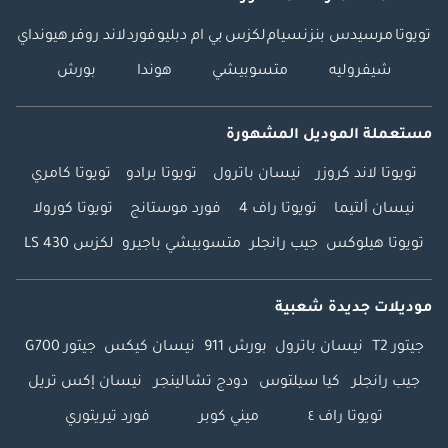
تويوتا
مرسيدس بنز
نسيام
لكزس
بي ام دبليو
فورد
لاند روفر
هيونداي
شيفروليه
متسوبيشي
هوندا
بورش
مستعملة الموديل المشهورة
تويوتا لاند كروزر
نيسان باترول
تويوتا برادو
تويوتا كامري
نيسان ألتيما
تويوتا راف 4
فورد موستانج
تويوتا كورولا
تويوتا هيلوكس
جيب رانجلر
متسوبيشي باجيرو
لكزس LS 430
موديلات جديدة شعبية
جيتور T2
نيسان باترول
بورش 911
نيسان كيكس
جيتور G700
جيب رانجلر
كيا سيلتوس
دودج تشالينجر
نيسان إكس تريل
تويوتا راف ٤
ميني كوبر
فورد تيريتوري