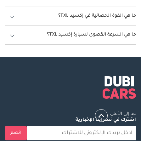
سعة خزان وقود إكسيد TXL 55 ليتر.
ما هي القوة الحصانية في إكسيد TXL؟
تنتج إكسيد TXL قوة 191 حصان - 245 حصان.
ما هي السرعة القصوى لسيارة إكسيد TXL؟
السرعة القصوى لسيارة إكسيد TXL هي 200 كم/الساعة.
عد إلى الأعلى
اشترك في نشراتنا الإخبارية
انضم