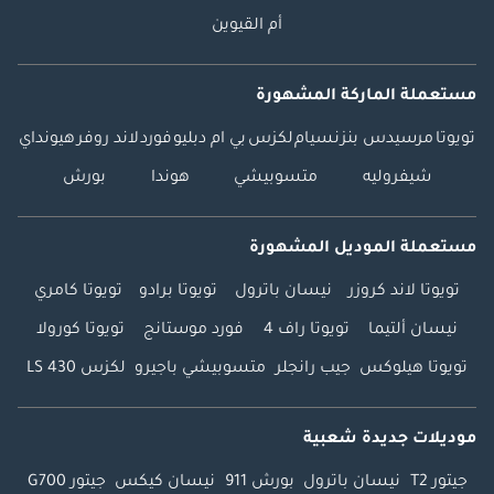
أم القيوين
مستعملة الماركة المشهورة
تويوتا
مرسيدس بنز
نسيام
لكزس
بي ام دبليو
فورد
لاند روفر
هيونداي
شيفروليه
متسوبيشي
هوندا
بورش
مستعملة الموديل المشهورة
تويوتا لاند كروزر
نيسان باترول
تويوتا برادو
تويوتا كامري
نيسان ألتيما
تويوتا راف 4
فورد موستانج
تويوتا كورولا
تويوتا هيلوكس
جيب رانجلر
متسوبيشي باجيرو
لكزس LS 430
موديلات جديدة شعبية
جيتور T2
نيسان باترول
بورش 911
نيسان كيكس
جيتور G700