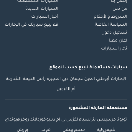
إتصل بنا
السيارات المستعملة
من نحن
السيارات الجديدة
الشروط والأحكام
أخبار السيارات
السياسة الخاصة
قم ببيع سيارتك في الإمارات
تسجيل دخول
اعلن معنا
تجار السيارات
سيارات مستعملة
للبيع
حسب الموقع
الإمارات
أبوظبي
العين
عجمان
دبي
الفجيرة
رأس الخيمة
الشارقة
أم القيوين
مستعملة الماركة المشهورة
تويوتا
مرسيدس بنز
نسيام
لكزس
بي ام دبليو
فورد
لاند روفر
هيونداي
شيفروليه
متسوبيشي
هوندا
بورش