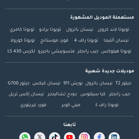
مستعملة الموديل المشهورة
تويوتا لاند كروزر
نيسان باترول
تويوتا برادو
تويوتا كامري
نيسان ألتيما
تويوتا راف 4
فورد موستانج
تويوتا كورولا
تويوتا هيلوكس
جيب رانجلر
متسوبيشي باجيرو
لكزس LS 430
موديلات جديدة شعبية
جيتور T2
نيسان باترول
بورش 911
نيسان كيكس
جيتور G700
جيب رانجلر
كيا سيلتوس
دودج تشالينجر
نيسان إكس تريل
تويوتا راف ٤
ميني كوبر
فورد تيريتوري
تابعنا