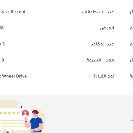
شاشة تعمل باللمس متاحة تتراوح من 5.0 إلى 7.0 بوصات حسب اختيار التحديث، حيث توفر وصولاً للترفيه والملاحة الأساسية. يتيح 
CarPlay و Android Auto لاتصال لاسلكي مع الأجهزة المتوافقة. توفر مجموعة الأداة الرقمية موضوعات عرض قابلة للتخ
عدد الاسطوانات
4 عدد الاسطوانات
العرض
796
عدد المقاعد
5 مقاعد
معدل السرعة
9.8ثو
نوع القيادة
t Wheel Drive
الأوروبية، حيث تعترف بتصميم منصة الحامية. يحافظ التحكم الإلكتروني في
.