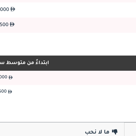
42,000
يعكس شخصية المالك والت
الشامل هوية 500X 
23,500
ابتداءً من متوسط س
42,000
23,500
السريع، مع تقديرات تصل إلى 35-38 ميل بالجالون في ظروف مثالية. يعكس هيكل سعر فيات 500X 2026 هذه خيارات خط الأنابيب، مع متغيرات 
ما لا نحب