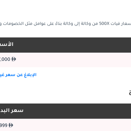
. يمكن أن تختلف أسعار فيات 500X من وكالة إلى وكالة بناءً على عوامل مثل الخصو
المميزة. يؤك
الأسع
فيات 500X 2026 أكثر تعبير مصقول وقادر على اسم مركبة رياضية، حيث توفر خيارات خط أنابيب الأكثر تطوراً والتكامل التكنولوج
107,000
الإبلاغ عن سعر غ
سعر البدا
74,999