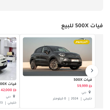
الإرث الدائم والجاذبية الدائمة لفيات 500X
فيات 500X للبيع
البريميوم
شخصية حقيقية مع الحفاظ على القابلية العملية، حيث تؤسس موضعها كمركبة رياضية مضغوطة مستوحاة من الطراز القديم استثنائية.
فيات 500X
فيات 500X
59,999
42,000
دبي
دبي
خليجي
2024
0 كيلومتر
خليجي
23