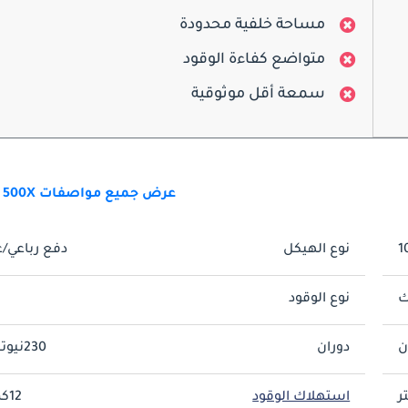
مساحة خلفية محدودة
متواضع كفاءة الوقود
سمعة أقل موثوقية
عرض جميع مواصفات 500X الجديدة
نوع الهيكل
دفع رباعي/ع
ك
نوع الوقود
ب
دوران
230نيوتن-متر
استهلاك الوقود
12كم/ليتر