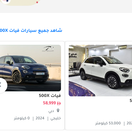
شاهد جميع سيارات فيات 500X للبيع
منافسين مثل MINI Countryman و Volkswagen T-Roc، توضح 500X إرث إيطالي أكثر أصالة و
فيات 500X
58,999
دبي
خليجي
2024
0 كيلومتر
20
53,000 كيلومتر