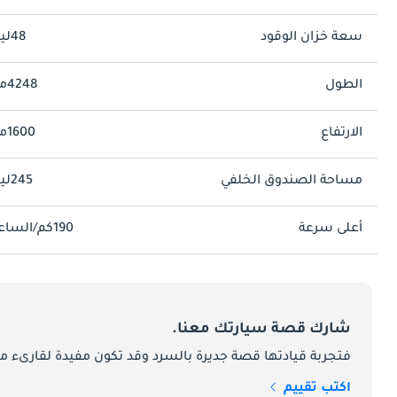
الترفيه ب
سعة خزان الوقود
48ليتر
التي تضيف تحسينات الجلوس المحسّن وأنظمة صوتية متميزة وتقدم الوظيفة المعلومات.
الطول
4248مم
تكنولوجيا السلامة في فيات 500X 2026
الارتفاع
1600مم
مساحة الصندوق الخلفي
245ليتر
أعلى سرعة
190كم/الساعة
شارك قصة سيارتك معنا.
فتجربة قيادتها قصة جديرة بالسرد وقد تكون مفيدة لقارىء ما
سيناريوهات محددة.
اكتب تقييم