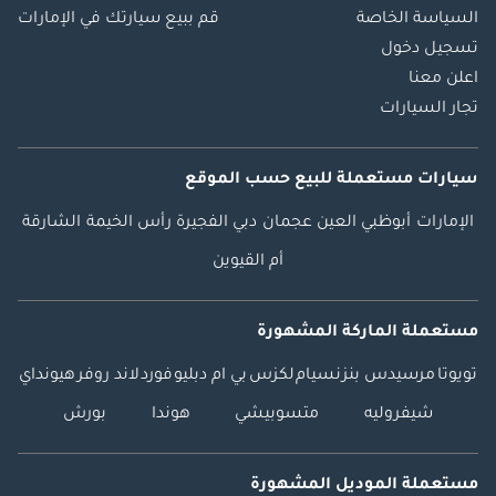
السياسة الخاصة
قم ببيع سيارتك في الإمارات
تسجيل دخول
اعلن معنا
تجار السيارات
سيارات مستعملة
للبيع
حسب الموقع
الإمارات
أبوظبي
العين
عجمان
دبي
الفجيرة
رأس الخيمة
الشارقة
أم القيوين
مستعملة الماركة المشهورة
تويوتا
مرسيدس بنز
نسيام
لكزس
بي ام دبليو
فورد
لاند روفر
هيونداي
شيفروليه
متسوبيشي
هوندا
بورش
مستعملة الموديل المشهورة