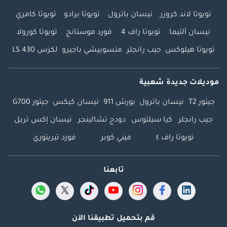
تويوتا لاند كروزر
نيسان باترول
تويوتا برادو
تويوتا كامري
نيسان ألتيما
تويوتا راف 4
فورد موستانج
تويوتا كورولا
تويوتا هيلوكس
جيب رانجلر
متسوبيشي باجيرو
لكزس LS 430
موديلات جديدة شعبية
جيتور T2
نيسان باترول
بورش 911
نيسان كيكس
جيتور G700
جيب رانجلر
كيا سيلتوس
دودج تشالينجر
نيسان إكس تريل
تويوتا راف ٤
ميني كوبر
فورد تيريتوري
تابعنا
قم بتحميل تطبيقنا الآن