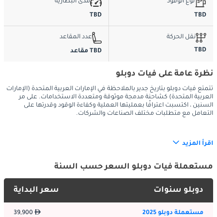
نوع الوقود
مدى البطارية
TBD
TBD
نقل الحركة
عدد المقاعد
TBD
TBD مقاعد
نظرة عامة على فيات دوبلو
تتمتع فيات دوبلو بتاريخ جدير بالملاحظة في الإمارات العربية المتحدة (الإمارات
العربية المتحدة) كشاحنة مدمجة موثوقة ومتعددة الاستخدامات. على مر
السنين ، اكتسبت اعترافًا بعمليتها العملية وكفاءة الوقود وقدرتها على
التعامل مع متطلبات مختلف الصناعات والشركات.
اقرأ المزيد
:
الخارج
مستعملة فيات دوبلو السعر حسب السنة
تشتهر فيات دوبلو بتصميمها النفعي ، الأمثل للعملية. في الإمارات 
دوبلو سنوات
سعر البداية
العربية المتحدة ، حيث غالبًا ما تكون الوظائف لها الأسبقية ، يتماشى 
التصميم الخارجي لدوبلو مع الاحتياجات المحلية. يتميز بشكل مربع مع 
مساحة شحن واسعة وأبواب خلفية واسعة الفتح ، مما يجعل التحميل 
مستعملة دوبلو 2025
39,900