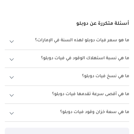
ينطوي الحفاظ على فيات دوبلو في الإمارات العربية المتحدة على 
الالتزام بجدول الصيانة الروتيني ، والذي يتضمن مهام مثل تغييرات 
الزيت ، وفحوصات الفرامل ، وتناوب الإطارات, والفحوصات المنتظمة 
أسئلة متكررة عن دوبلو
لمجموعة نقل الحركة ومكونات التعليق. نظرًا للظروف الجوية الصعبة 
والقيادة المتكررة في الإمارات العربية المتحدة ، فإن الصيانة المنتظمة 
ضرورية لضمان استمرار موثوقية دوبلو.
ما هو سعر فيات دوبلو لهذه السنة في الإمارات؟
فيات دوبلو لهذه السنة في الإمارات هو TBD.
المنافسون في التفاصيل:
ما هي نسبة استهلاك الوقود في فيات دوبلو؟
اقترحت الشركة المصنعة أن تكون نسبة توفير استهلاك الوقود لسيارة فيات
دوبلو هو TBD.
في سوق الإمارات التنافسية للشاحنات الصغيرة ، تتنافس فيات دوبلو 
ما هي نسخ فيات دوبلو؟
مع العديد من المتنافسين الأقوياء. يقدم كل من هؤلاء المنافسين ميزات 
نسخ فيات دوبلو هي .
ومزايا فريدة تلبي احتياجات الأعمال المختلفة:
ما هي أقصى سرعة تقدمها فيات دوبلو؟
السرعة القصوى فيات دوبلو هي TBD.
رينو كانجو: تشتهر الكنغو بحجمها الصغير ومحركاتها الفعالة ، وهي خيار 
عملي لعمليات التسليم والخدمات الحضرية.
ما هي سعة خزان وقود فيات دوبلو؟
تبلغ سعة خزان الوقود في فيات دوبلو TBD.
Ford Transit Connect: يتميز Transit Connect بتصميمه الداخلي 