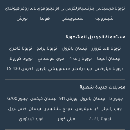
تويوتا
مرسيدس بنز
نسيام
لكزس
بي ام دبليو
فورد
لاند روفر
هيونداي
شيفروليه
متسوبيشي
هوندا
بورش
مستعملة الموديل المشهورة
تويوتا لاند كروزر
نيسان باترول
تويوتا برادو
تويوتا كامري
نيسان ألتيما
تويوتا راف 4
فورد موستانج
تويوتا كورولا
تويوتا هيلوكس
جيب رانجلر
متسوبيشي باجيرو
لكزس LS 430
موديلات جديدة شعبية
جيتور T2
نيسان باترول
بورش 911
نيسان كيكس
جيتور G700
جيب رانجلر
كيا سيلتوس
دودج تشالينجر
نيسان إكس تريل
تويوتا راف ٤
ميني كوبر
فورد تيريتوري