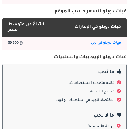
والتفريغ نسيمًا. اعتمادًا على مستوى القطع ، قد تجد ميزات مثل 
الأبواب الجانبية المنزلقة لمزيد من الراحة. بالإضافة إلى ذلك ، تضمن 
فيات دوبلو السعر حسب الموقع
جودة البناء القوية أنها يمكن أن تتحمل الظروف الجوية الصعبة 
والتضاريس في الإمارات العربية المتحدة.
ابتداءً من متوسط
فيات دوبلو في الإمارات
سعر
:
الداخلية
فيات دوبلو في دبي
39,900
فيات دوبلو الإيجابيات والسلبيات
في الداخل ، توفر فيات دوبلو مقصورة عملية وواسعة مصممة لتلبية 
متطلبات التطبيقات التجارية والصناعية المختلفة. الداخلية مباشرة ، مع 
ما نحب
مواد متينة يمكن أن تتحمل قسوة الاستخدام اليومي. اعتمادًا على 
التكوين ، يمكن أن يستوعب ما يصل إلى خمسة ركاب في راحة نسبية. 
فائدة متعددة الاستخدامات.
بالإضافة إلى ذلك ، يمكن تخصيصه مع الرفوف أو الأقسام أو حلول 
فسيح الداخلية.
التخزين الأخرى لتناسب احتياجات العمل المحددة.
الاقتصاد الجيد في استهلاك الوقود.
ميزات السلامة:
ما لا نحب
الراحة الأساسية.