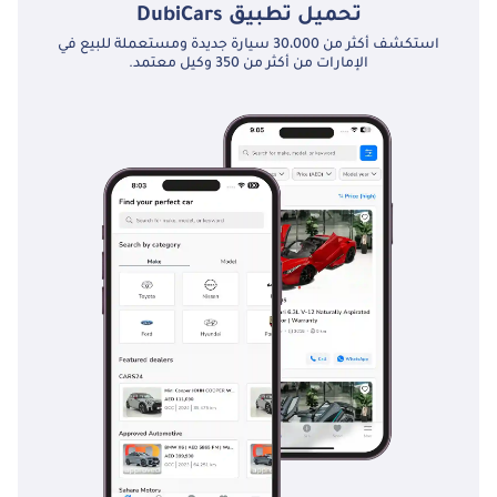
المريح وتقنيته المتقدمة ومجموعة من التكوينات لاستيعاب متطلبات 
تحميل تطبيق
DubiCars
الشحن المختلفة.
استكشف أكثر من 30،000 سيارة جديدة ومستعملة للبيع في
الإمارات من أكثر من 350 وكيل معتمد.
نيسان NV200: بفضل أبعادها المدمجة وخيارات المحرك الفعالة ، يعد 
NV200 خيارًا شائعًا للشركات العاملة في المناطق الحضرية المزدحمة.
Toyota Hiace: يتم الاحتفال بـ Hiace لمتانته وسعة الشحن الكبيرة ، 
مما يجعله مثاليًا لنقل البضائع الثقيلة.
مرسيدس بنز سيتان: تقدم مرسيدس-بنز لسيتان مجموعة من 
المحركات الفعالة والداخلية المجهزة جيدًا ، والتي تلبي احتياجات 
الشركات التي تعطي الأولوية للراحة.
في المشهد التنافسي للشاحنات الصغيرة في الإمارات العربية المتحدة 
، تمثل فيات دوبلو خيارًا عمليًا وموثوقًا للشركات التي تبحث عن حل 
متعدد الاستخدامات وفعال من حيث التكلفة لاحتياجات النقل الخاصة 
بها. إن تصميمها المباشر ومرونتها وأدائها الاقتصادي جعلها شريكًا 
موثوقًا به لمختلف الصناعات العاملة في المنطقة. مع استمرار شركة 