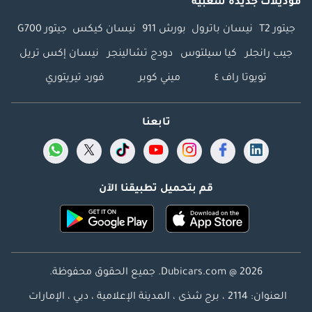
موديلات جديدة شعبية
جيتور T2
نيسان باترول
بورش 911
نيسان كيكس
جيتور G700
جيب رانجلر
كيا سيلتوس
دودج تشالينجر
نيسان إكس تريل
تويوتا راف ٤
ميني كوبر
فورد تيريتوري
تابعنا
قم بتحميل تطبيقنا الآن
Dubicars.com @ 2026. جميع الحقوق محفوظة.
العنوان: 2114 ، برج شذى ، المدينة الإعلامية ، دبي ، الإمارات