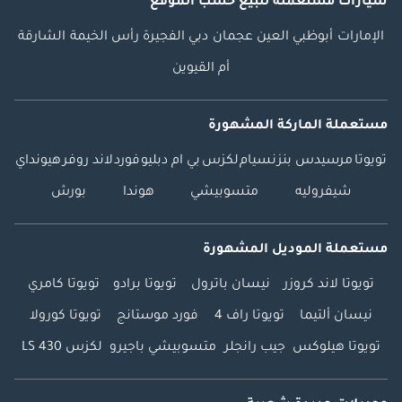
سيارات مستعملة
للبيع
حسب الموقع
الإمارات
أبوظبي
العين
عجمان
دبي
الفجيرة
رأس الخيمة
الشارقة
أم القيوين
مستعملة الماركة المشهورة
تويوتا
مرسيدس بنز
نسيام
لكزس
بي ام دبليو
فورد
لاند روفر
هيونداي
شيفروليه
متسوبيشي
هوندا
بورش
مستعملة الموديل المشهورة
تويوتا لاند كروزر
نيسان باترول
تويوتا برادو
تويوتا كامري
نيسان ألتيما
تويوتا راف 4
فورد موستانج
تويوتا كورولا
تويوتا هيلوكس
جيب رانجلر
متسوبيشي باجيرو
لكزس LS 430