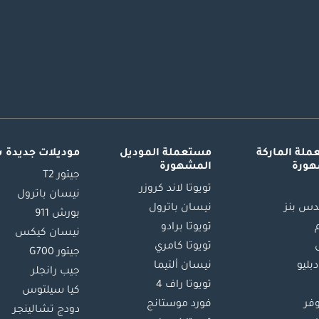
لة الماركة
مستعملة الموديل
موديلات جديدة 
هورة
المشهورة
جيتور T2
تويوتا لاند كروزر
نيسان باترول
س بنز
نيسان باترول
بورش 911
تويوتا برادو
نيسان كيكس
تويوتا كامري
جيتور G700
دبليو
نيسان ألتيما
جيب رانجلر
تويوتا راف 4
كيا سيلتوس
وفر
فورد موستانج
دودج تشالينجر