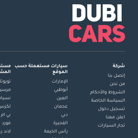
شركة
سيارات مستعملة
حسب
مستعم
الموقع
المش
إتصل بنا
الإمارات
تويوتا
من نحن
أبوظبي
مرسيد
الشروط والأحكام
العين
نسيام
السياسة الخاصة
عجمان
لكزس
تسجيل دخول
دبي
بي ام 
اعلن معنا
الفجيرة
فورد
تجار السيارات
رأس الخيمة
لاند ر