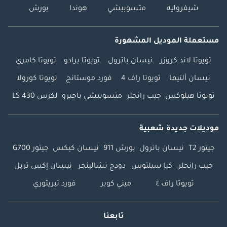
شيفروليه
متسوبيشي
هوندا
بورش
مستعملة الموديل المشهورة
تويوتا لاند كروزر
نيسان باترول
تويوتا برادو
تويوتا كامري
نيسان ألتيما
تويوتا راف 4
فورد موستانج
تويوتا كورولا
تويوتا هيلوكس
جيب رانجلر
متسوبيشي باجيرو
لكزس LS 430
موديلات جديدة شعبية
جيتور T2
نيسان باترول
بورش 911
نيسان كيكس
جيتور G700
جيب رانجلر
كيا سيلتوس
دودج تشالينجر
نيسان إكس تريل
تويوتا راف ٤
ميني كوبر
فورد تيريتوري
تابعنا