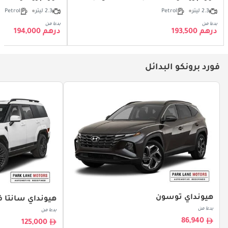
2.3 ليتر
Petrol
2.3 ليتر
Petrol
بدءا من
بدءا من
درهم 193,500
درهم 194,000
فورد برونكو البدائل
هيونداي توسون
هيونداي سانتا ف
بدءا من
بدءا من
86,940
125,000