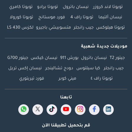
تويوتا لاند كروزر
نيسان باترول
تويوتا برادو
تويوتا كامري
نيسان ألتيما
تويوتا راف 4
فورد موستانج
تويوتا كورولا
تويوتا هيلوكس
جيب رانجلر
متسوبيشي باجيرو
لكزس LS 430
موديلات جديدة شعبية
جيتور T2
نيسان باترول
بورش 911
نيسان كيكس
جيتور G700
جيب رانجلر
كيا سيلتوس
دودج تشالينجر
نيسان إكس تريل
تويوتا راف ٤
ميني كوبر
فورد تيريتوري
تابعنا
قم بتحميل تطبيقنا الآن