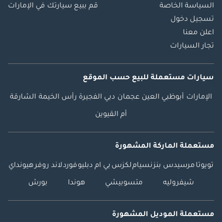
السياسة الخاصة
قم ببيع سيارتك في الإمارات
تسجيل دخول
اعلن معنا
تجار السيارات
سيارات مستعملة
للبيع
حسب الموقع
الإمارات
أبوظبي
العين
عجمان
دبي
الفجيرة
رأس الخيمة
الشارقة
أم القيوين
مستعملة الماركة المشهورة
تويوتا
مرسيدس بنز
نسيام
لكزس
بي ام دبليو
فورد
لاند روفر
هيونداي
شيفروليه
متسوبيشي
هوندا
بورش
مستعملة الموديل المشهورة