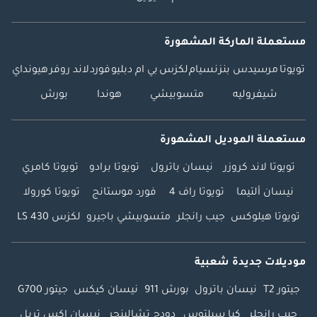
مستعملة الماركة المشهورة
تويوتا
مرسيدس بنز
نسيام
لكزس
بي ام دبليو
فورد
لاند روفر
هيونداي
شيفروليه
متسوبيشي
هوندا
بورش
مستعملة الموديل المشهورة
تويوتا لاند كروزر
نيسان باترول
تويوتا برادو
تويوتا كامري
نيسان ألتيما
تويوتا راف 4
فورد موستانج
تويوتا كورولا
تويوتا هيلوكس
جيب رانجلر
متسوبيشي باجيرو
لكزس LS 430
موديلات جديدة شعبية
جيتور T2
نيسان باترول
بورش 911
نيسان كيكس
جيتور G700
جيب رانجلر
كيا سيلتوس
دودج تشالينجر
نيسان إكس تريل