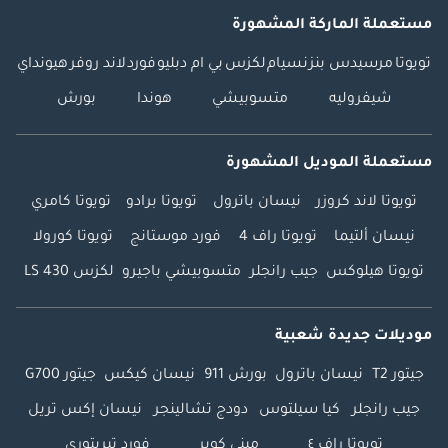
مستعملة الماركة المشهورة
تويوتا
مرسيدس بنز
نسيام
لكزس
بي ام دبليو
فورد
لاند روفر
هيونداي
شيفروليه
متسوبيشي
هوندا
بورش
مستعملة الموديل المشهورة
تويوتا لاند كروزر
نيسان باترول
تويوتا برادو
تويوتا كامري
نيسان ألتيما
تويوتا راف 4
فورد موستانج
تويوتا كورولا
تويوتا هيلوكس
جيب رانجلر
متسوبيشي باجيرو
لكزس LS 430
موديلات جديدة شعبية
جيتور T2
نيسان باترول
بورش 911
نيسان كيكس
جيتور G700
جيب رانجلر
كيا سيلتوس
دودج تشالينجر
نيسان إكس تريل
تويوتا راف ٤
ميني كوبر
فورد تيريتوري