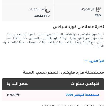
نقل الحركة
عدد المقاعد
TBD
TBD مقاعد
نظرة عامة على فورد فليكس
كانت فورد فليكس خيارًا شائعًا للعائلات في الإمارات العربية المتحدة ، حيث
تقدم مزيجًا من التنوع والراحة والتكنولوجيا. على مر السنين ، خضع Flex لعدة
أجيال ، مع كل تكرار يجلب التحسينات والتحسينات لتلبية المتطلبات المتطورة
للعملاء.
اقرأ المزيد
:
الخارج
يعرض أحدث جيل من فورد فليكس تصميمًا خارجيًا فريدًا ومميزًا. يميزها 
مستعملة فورد فليكس السعر حسب السنة
تصميمها الصندوقي والجريء عن غيرها من سيارات الدفع الرباعي على 
الطريق ، مما يدل على وجودها القوي. يتميز طراز Flex بمقصورة رحبة 
فليكس سنوات
سعر البداية
، بفضل شكله المربع ، والذي يتيح مساحة كبيرة للرأس ومساحة 
للأمتعة. اعتمادًا على مستوى القطع ، قد توفر Flex لمسات أنيقة ، مثل 
مستعملة فليكس 2009
15,900
شبكات الكروم وعجلات السبائك ، مما يزيد من جاذبيتها المرئية.