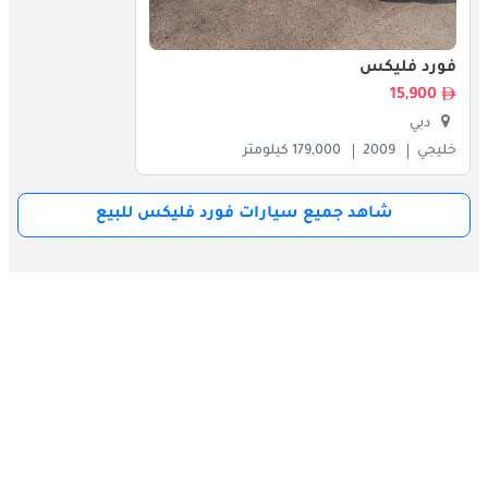
فليكس منافسين بمجموعتها الخاصة من الميزات والمزايا. قد يشمل 
المنافسون شيفروليه ترافيرس ، هوندا بايلوت ، وتويوتا هايلاندر ، من 
بين أمور أخرى. يقدم كل من هؤلاء المنافسين نقاط القوة الخاصة به ، 
فورد فليكس
مثل المساحة الداخلية أو التكنولوجيا أو كفاءة استهلاك الوقود ، مما 
15,900
يجعل القرار مسألة تفضيل شخصي وأولويات.
دبي
خليجي
2009
179,000 كيلومتر
شاهد جميع سيارات فورد فليكس للبيع