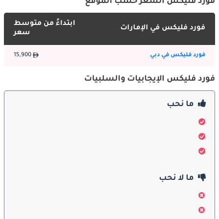
فورد فليكس السعر حسب الموقع
:
الداخلية
ابتداءً من متوسط
فورد فليكس في الإمارات
ادخل إلى Ford Flex ، وستكتشف مقصورة فسيحة ومجهزة تجهيزًا 
سعر
جيدًا. يتيح تكوين المقاعد المكونة من ثلاثة صفوف لسيارة Flex 
استيعاب ما يصل إلى سبعة ركاب بشكل مريح. تساهم المواد المتميزة 
فورد فليكس في دبي
15,900
والاهتمام بالتفاصيل في توفير بيئة مقصورة مصقولة وجذابة. تجعل 
خيارات المقاعد المتنوعة في Flex من السهل تهيئتها للركاب أو البضائع 
فورد فليكس الإيجابيات والسلبيات
، مما يجعلها خيارًا ممتازًا للعائلات والرحلات البرية.
ما نحب
ميزات السلامة:
تعتبر السلامة من أولويات Ford Flex ، ويأتي الجيل الأحدث مجهزًا 
بمجموعة من تقنيات السلامة المتقدمة. قد يشمل ذلك مراقبة النقطة 
العمياء ، والتحكم التكيفي في ثبات السرعة ، ومساعدة الحفاظ على 
الممرات ، وكاميرات الرؤية الخلفية ، من بين أمور أخرى. يوفر هيكل 
ما لا نحب
جسم فليكس القوي ونظام الوسادة الهوائية الشاملة طبقة إضافية من 
الحماية للركاب في حالة حدوث تصادم.