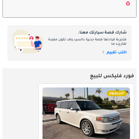
الديكورات المحرك:
تقدم Ford Flex مجموعة مختارة من زخارف المحرك لتلبية احتياجات 
السائقين المختلفة. قد تتضمن خيارات المحرك محركات V6 التي توفر 
توازنًا بين القوة وكفاءة الوقود. قد يأتي Flex مزودًا بالدفع بالعجلات 
الأمامية أو بالدفع الرباعي ، مما يوفر الجر والثبات في ظروف الطريق 
شارك قصة سيارتك معنا.
المختلفة. يضمن ناقل الحركة الأوتوماتيكي السلس وسريع الاستجابة 
فتجربة قيادتها قصة جديرة بالسرد وقد تكون مفيدة
لقارىء ما.
تجربة قيادة ممتعة.
اكتب تقييم
:
صيانة
الصيانة الدورية ضرورية للحفاظ على Ford Flex في أفضل حالة. يضمن 
فورد فليكس للبيع
اتباع جدول الصيانة الموصى به من الشركة المصنعة فحص المكونات 
الحيوية وتغيير السوائل واستبدال العناصر التالفة. لا تحافظ الصيانة 
البريميوم
المناسبة على أداء Flex وموثوقيتها فحسب ، بل تساعد أيضًا في منع 
ظهور المشكلات المحتملة.
المنافسون بالتفصيل:
في فئة سيارات الدفع الرباعي متوسطة الحجم التنافسي ، تواجه فورد 