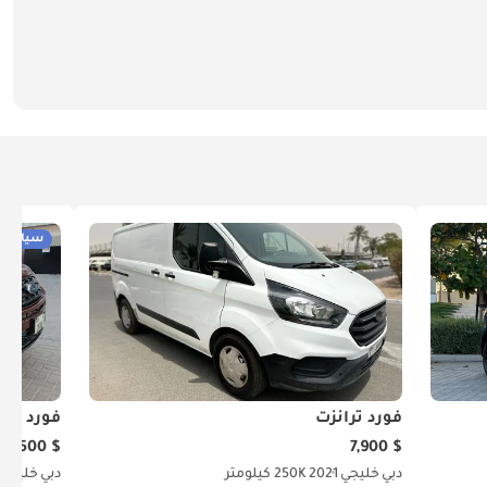
سيارات 
فورد ترانزت
فورد إكس
$ 11,500
$ 7,900
دبي
خليجي
2021
250K كيلومتر
دبي
خليجي