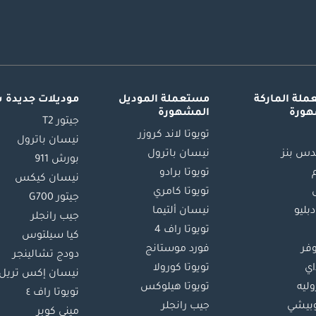
لة الماركة
مستعملة الموديل
موديلات جديدة 
هورة
المشهورة
جيتور T2
تويوتا لاند كروزر
نيسان باترول
س بنز
نيسان باترول
بورش 911
تويوتا برادو
نيسان كيكس
تويوتا كامري
جيتور G700
دبليو
نيسان ألتيما
جيب رانجلر
تويوتا راف 4
كيا سيلتوس
وفر
فورد موستانج
دودج تشالينجر
اي
تويوتا كورولا
نيسان إكس تريل
ليه
تويوتا هيلوكس
تويوتا راف ٤
بيشي
جيب رانجلر
ميني كوبر