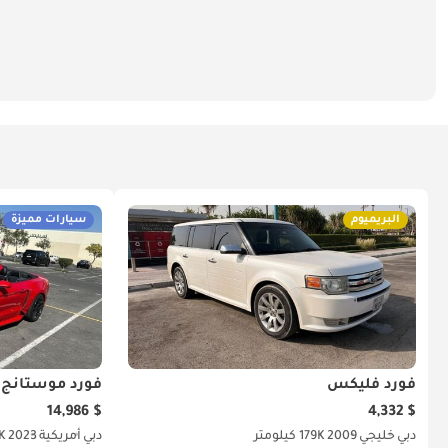
البريميوم
سيارات مميزة
فورد فليكس
فورد موستانج
$ 14,986
$ 4,332
دبي
خليجي
2009
179K كيلومتر
دبي
أمريكية
2023
90K