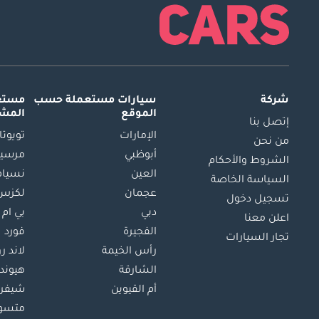
شركة
سيارات مستعملة
حسب
مستعم
الموقع
المش
إتصل بنا
الإمارات
تويوتا
من نحن
أبوظبي
مرسيد
الشروط والأحكام
العين
نسيام
السياسة الخاصة
عجمان
لكزس
تسجيل دخول
دبي
بي ام 
اعلن معنا
الفجيرة
فورد
تجار السيارات
رأس الخيمة
لاند ر
الشارقة
هيوند
أم القيوين
شيفرو
متسو