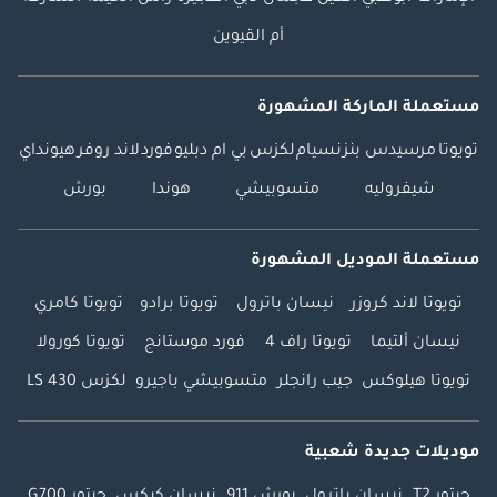
أم القيوين
مستعملة الماركة المشهورة
تويوتا
مرسيدس بنز
نسيام
لكزس
بي ام دبليو
فورد
لاند روفر
هيونداي
شيفروليه
متسوبيشي
هوندا
بورش
مستعملة الموديل المشهورة
تويوتا لاند كروزر
نيسان باترول
تويوتا برادو
تويوتا كامري
نيسان ألتيما
تويوتا راف 4
فورد موستانج
تويوتا كورولا
تويوتا هيلوكس
جيب رانجلر
متسوبيشي باجيرو
لكزس LS 430
موديلات جديدة شعبية