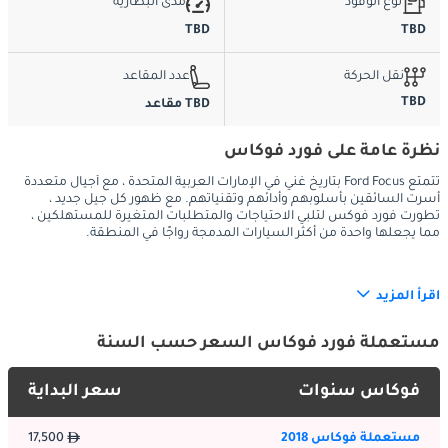
نوع الوقود
مدى البطارية
TBD
TBD
نقل الحركة
عدد المقاعد
TBD
TBD مقاعد
نظرة عامة على فورد فوكاس
تتمتع Ford Focus بتاريخ غني في الإمارات العربية المتحدة ، مع أجيال متعددة
أسرت السائقين بأسلوبهم وأدائهم وتقنياتهم. مع ظهور كل جيل جديد ،
تطورت فورد فوكس لتلبي الاحتياجات والمتطلبات المتغيرة للمستهلكين ،
مما يجعلها واحدة من أكثر السيارات المدمجة رواجًا في المنطقة.
اقرأ المزيد
:
الخارج
يتميز أحدث جيل من فورد فوكس بتصميم خارجي حديث وديناميكي. 
مستعملة فورد فوكاس السعر حسب السنة
تضفي خطوطها الأنيقة وشبكها الأمامي الجريء والمصابيح الأمامية 
اللافتة للنظر على Focus مظهرًا رياضيًا وواثقًا. لا يعزز الشكل 
فوكاس سنوات
سعر البداية
الديناميكي الهوائي من جاذبيتها المرئية فحسب ، بل يساهم أيضًا في 
تحسين كفاءة استهلاك الوقود. اعتمادًا على مستوى القطع ، قد تتميز 
مستعملة فوكاس 2018
17,500