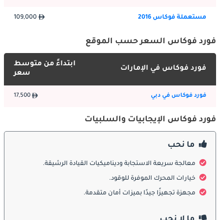
فوكس بعجلات من السبائك ولمسات أنيقة أخرى تضيف لمسة من 
الرقي.
مستعملة فوكاس 2016
109,000
فورد فوكاس السعر حسب الموقع
:
الداخلية
ادخل إلى Ford Focus ، وستجد مساحة داخلية مريحة ومصممة جيدًا. 
ابتداءً من متوسط
فورد فوكاس في الإمارات
تخلق المواد عالية الجودة والحرفية الدقيقة جوًا ترحيبيًا لكل من السائق 
سعر
والركاب. توفر فوكس مساحة فسيحة للساقين ورأسًا لفئتها ، مما 
يضمن رحلة ممتعة حتى في الرحلات الطويلة. يعد نظام المعلومات 
فورد فوكاس في دبي
17,500
والترفيه بديهيًا وسهل الاستخدام ، ويوفر خيارات اتصال وترفيه سلسة.
فورد فوكاس الإيجابيات والسلبيات
ميزات السلامة:
ما نحب
تحتل السلامة أهمية قصوى في سيارة فورد فوكس ، ويأتي الجيل 
الأحدث مزودًا بتقنيات أمان متقدمة. قد يشمل ذلك التحكم التكيفي في 
معالجة سريعة الاستجابة وديناميكيات القيادة الرشيقة.
ثبات السرعة ، ومساعدة الحفاظ على الممر ، ومراقبة النقطة العمياء ، 
خيارات المحرك الموفرة للوقود.
والفرملة التلقائية في حالات الطوارئ. يعمل هيكل جسم فوكس القوي 
مجهزة تجهيزًا جيدًا بميزات أمان متقدمة.
ونظام الوسادة الهوائية الشامل معًا لحماية الركاب في حالة حدوث 
تصادم.
ما لا نحب