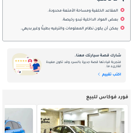
المقاعد الخلفية ومساحة الأمتعة محدودة.
الديكورات المحرك:
بعض المواد الداخلية تبدو رخيصة.
تقدم Ford Focus مجموعة متنوعة من خيارات المحرك لتلبية 
التفضيلات وأساليب القيادة المختلفة. قد تتراوح زخارف المحرك من 
يمكن أن يكون نظام المعلومات والترفيه بطيئًا وغير بديهي.
محركات ذات أربع أسطوانات تتسم بالكفاءة والحيوية إلى محركات 
شاحن توربيني أكثر قوة وتوجهًا نحو الأداء. قد تشمل خيارات ناقل 
الحركة الأوتوماتيكية ذات التغيير السلس أو استخدام علب التروس 
اليدوية ، مما يسمح للسائقين بتخصيص تجربة القيادة الخاصة بهم.
شارك قصة سيارتك معنا.
فتجربة قيادتها قصة جديرة بالسرد وقد تكون مفيدة
لقارىء ما.
:
صيانة
اكتب تقييم
للحفاظ على عمل Ford Focus في أفضل حالاته ، فإن الصيانة الدورية 
أمر بالغ الأهمية. يضمن اتباع جدول الصيانة الموصى به من الشركة 
فورد فوكاس للبيع
المصنعة فحص المكونات الأساسية وتغيير السوائل واستبدال العناصر 
التالفة. لا تضمن الصيانة المناسبة موثوقية السيارة فحسب ، بل تساعد 
أيضًا في منع ظهور المشكلات المحتملة.
المنافسون بالتفصيل: