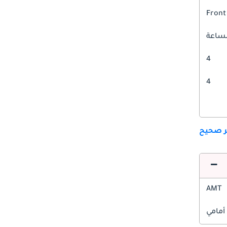
Front
4
4
ير صحيح
AMT
أمامي