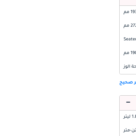
1 مم
2 مم
1 مم
 الوز
ير صحيح
1 ليتر