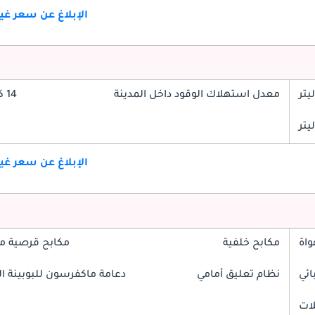
الإبلاغ عن سعر غ
معدل استهلاك الوقود داخل المدينة
14 كم/ليتر
الإبلاغ عن سعر غ
واة
مكابح خلفية
مكابح قرصية م
ائي
نظام تعليق أمامي
دعامة ماكفرسون للبوبينة الل
لات