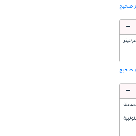
ير صحيح
ير صحيح
صمتة
ولبية