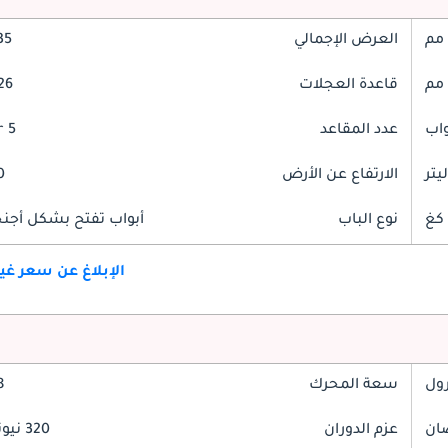
العرض الإجمالي
935
قاعدة العجلات
726
عدد المقاعد
5 Seater
الارتفاع عن الأرض
90
نوع الباب
أبواب تفتح بشكل أجنحة
الإبلاغ عن سعر غ
رول
سعة المحرك
.8
عزم الدوران
320 نيوتن-متر