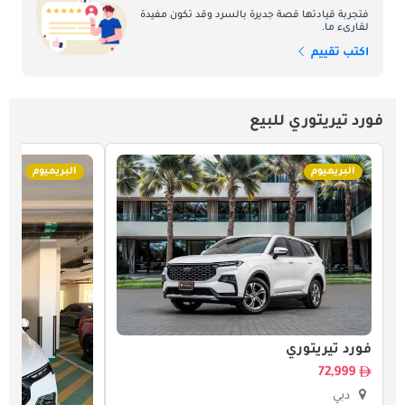
فتجربة قيادتها قصة جديرة بالسرد وقد تكون مفيدة
لقارىء ما.
اكتب تقييم
فورد تيريتوري للبيع
البريميوم
البريميوم
فورد تيريتوري
72,999
دبي