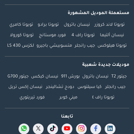
مستعملة الموديل المشهورة
تويوتا لاند كروزر
نيسان باترول
تويوتا برادو
تويوتا كامري
نيسان ألتيما
تويوتا راف 4
فورد موستانج
تويوتا كورولا
تويوتا هيلوكس
جيب رانجلر
متسوبيشي باجيرو
لكزس LS 430
موديلات جديدة شعبية
جيتور T2
نيسان باترول
بورش 911
نيسان كيكس
جيتور G700
جيب رانجلر
كيا سيلتوس
دودج تشالينجر
نيسان إكس تريل
تويوتا راف ٤
ميني كوبر
فورد تيريتوري
تابعنا