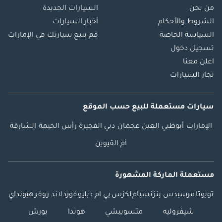
من نحن
السيارات الجديدة
الشروط والأحكام
أخبار السيارات
السياسة الخاصة
قم ببيع سيارتك في الإمارات
تسجيل دخول
اعلن معنا
تجار السيارات
سيارات مستعملة
للبيع
حسب الموقع
الإمارات
أبوظبي
العين
عجمان
دبي
الفجيرة
رأس الخيمة
الشارقة
أم القيوين
مستعملة الماركة المشهورة
تويوتا
مرسيدس بنز
نسيام
لكزس
بي ام دبليو
فورد
لاند روفر
هيونداي
شيفروليه
متسوبيشي
هوندا
بورش