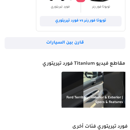
تويوتا فور رنر
فورد تيريتوري
تويوتا فور رنر vs فورد تيريتوري
قارن بين السيارات
مقاطع فيديو Titanium فورد تيريتوري
Ford Territory - Interior & Exterior |
Specs & Features
فورد تيريتوري فئات أخرى