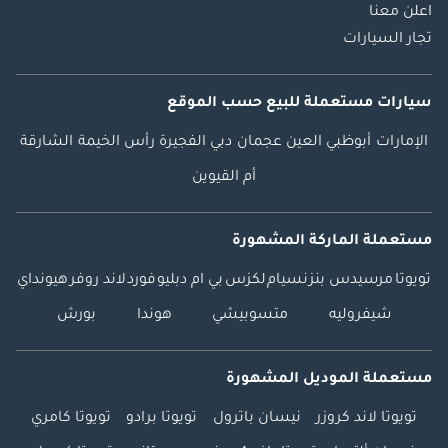
اعلن معنا
تجار السيارات
سيارات مستعملة
للبيع
حسب الموقع
الإمارات
أبوظبي
العين
عجمان
دبي
الفجيرة
رأس الخيمة
الشارقة
أم القيوين
مستعملة الماركة المشهورة
تويوتا
مرسيدس بنز
نسيام
لكزس
بي ام دبليو
فورد
لاند روفر
هيونداي
شيفروليه
متسوبيشي
هوندا
بورش
مستعملة الموديل المشهورة
تويوتا لاند كروزر
نيسان باترول
تويوتا برادو
تويوتا كامري