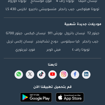
نيسان ألتيما
تويوتا راف 4
فورد موستانج
تويوتا كورولا
تويوتا هيلوكس
جيب رانجلر
متسوبيشي باجيرو
لكزس LS 430
موديلات جديدة شعبية
جيتور T2
نيسان باترول
بورش 911
نيسان كيكس
جيتور G700
جيب رانجلر
كيا سيلتوس
دودج تشالينجر
نيسان إكس تريل
تويوتا راف ٤
ميني كوبر
فورد تيريتوري
تابعنا
قم بتحميل تطبيقنا الآن