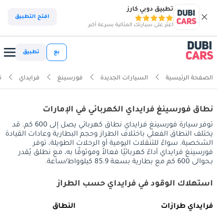
تطبيق دوبي كارز
افتح التطبيق
اعثر على سيارتك المثالية بسرعة أكبر
بع
تطبيق
الصفحة الرئيسية
السيارات الجديدة
فورسينغ
فرايداي
ن
نطاق فورسينغ فرايداي الكهربائي في الإمارات
توفر سيارة فورسينغ فرايداي نطاق كهربائي يصل إلى 600 كم. قد
يختلف النطاق الفعلي باختلاف الطراز وحجم البطارية وعادات القيادة
الشخصية. سواءً للتنقلات اليومية أو الرحلات الطويلة، توفر
فورسينغ فرايداي أداءً كهربائيًا فعالاً وموثوقًا به، مع نطلق يُقدر
بـحوالى 600 كم مع بطارية بسعة 85.9 كيلوواط/ساعة.
استهلاك الوقود في فرايداي حسب الطراز
فرايداي طرازات
النطاق