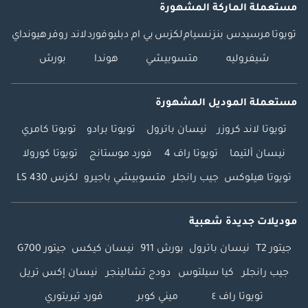
مستعملة الماركة المشهورة
تويوتا
مرسيدس بنز
نسيام
لكزس
بي ام دبليو
فورد
لاند روفر
هيونداي
شيفروليه
متسوبيشي
هوندا
بورش
مستعملة الموديل المشهورة
تويوتا لاند كروزر
نيسان باترول
تويوتا برادو
تويوتا كامري
نيسان ألتيما
تويوتا راف 4
فورد موستانج
تويوتا كورولا
تويوتا هيلوكس
جيب رانجلر
متسوبيشي باجيرو
لكزس LS 430
موديلات جديدة شعبية
جيتور T2
نيسان باترول
بورش 911
نيسان كيكس
جيتور G700
جيب رانجلر
كيا سيلتوس
دودج تشالينجر
نيسان إكس تريل
تويوتا راف ٤
ميني كوبر
فورد تيريتوري