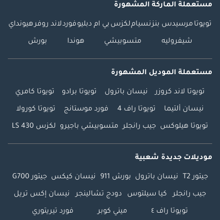
مستعملة الماركة المشهورة
تويوتا
مرسيدس بنز
نسيام
لكزس
بي ام دبليو
فورد
لاند روفر
هيونداي
شيفروليه
متسوبيشي
هوندا
بورش
مستعملة الموديل المشهورة
تويوتا لاند كروزر
نيسان باترول
تويوتا برادو
تويوتا كامري
نيسان ألتيما
تويوتا راف 4
فورد موستانج
تويوتا كورولا
تويوتا هيلوكس
جيب رانجلر
متسوبيشي باجيرو
لكزس LS 430
موديلات جديدة شعبية
جيتور T2
نيسان باترول
بورش 911
نيسان كيكس
جيتور G700
جيب رانجلر
كيا سيلتوس
دودج تشالينجر
نيسان إكس تريل
تويوتا راف ٤
ميني كوبر
فورد تيريتوري