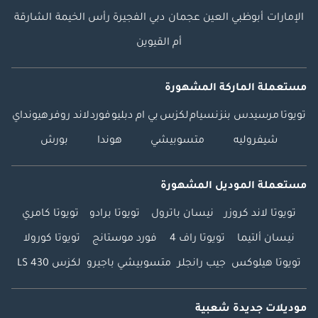
الإمارات
أبوظبي
العين
عجمان
دبي
الفجيرة
رأس الخيمة
الشارقة
أم القيوين
مستعملة الماركة المشهورة
تويوتا
مرسيدس بنز
نسيام
لكزس
بي ام دبليو
فورد
لاند روفر
هيونداي
شيفروليه
متسوبيشي
هوندا
بورش
مستعملة الموديل المشهورة
تويوتا لاند كروزر
نيسان باترول
تويوتا برادو
تويوتا كامري
نيسان ألتيما
تويوتا راف 4
فورد موستانج
تويوتا كورولا
تويوتا هيلوكس
جيب رانجلر
متسوبيشي باجيرو
لكزس LS 430
موديلات جديدة شعبية