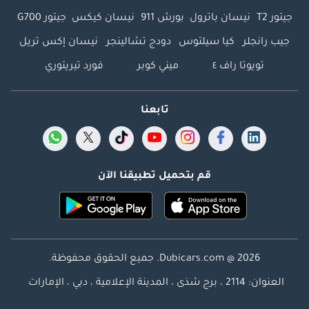
جيتور T2
نيسان باترول
بورش 911
نيسان كيكس
جيتور G700
جيب رانجلر
كيا سيلتوس
دودج تشالينجر
نيسان إكس تريل
تويوتا راف ٤
ميني كوبر
فورد تيريتوري
تابعنا
قم بتحميل تطبيقنا الآن
Dubicars.com @ 2026. جميع الحقوق محفوظة.
العنوان: 2114 ، برج شذى ، المدينة الإعلامية ، دبي ، الإمارات