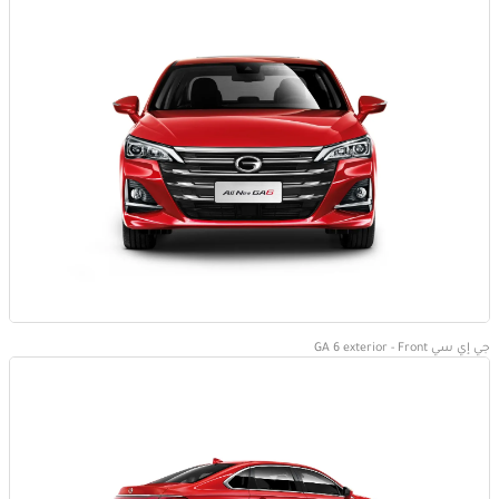
جي إي سي GA 6 exterior - Front