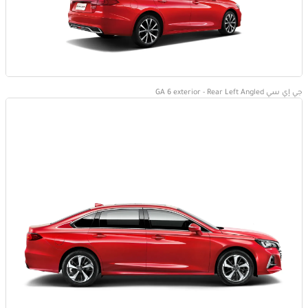
جي إي سي GA 6 exterior - Rear Left Angled