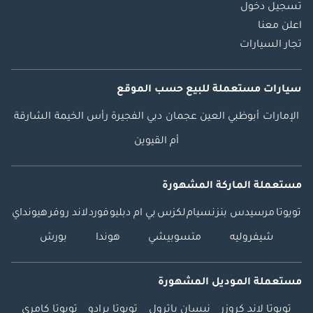
تسجيل دخول
اعلن معنا
تجار السيارات
سيارات مستعملة
للبيع
حسب الموقع
الإمارات
أبوظبي
العين
عجمان
دبي
الفجيرة
رأس الخيمة
الشارقة
أم القيوين
مستعملة الماركة المشهورة
تويوتا
مرسيدس بنز
نسيام
لكزس
بي ام دبليو
فورد
لاند روفر
هيونداي
شيفروليه
متسوبيشي
هوندا
بورش
مستعملة الموديل المشهورة
تويوتا لاند كروزر
نيسان باترول
تويوتا برادو
تويوتا كامري