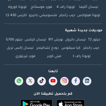
نيسان ألتيما
تويوتا راف 4
فورد موستانج
تويوتا كورولا
تويوتا هيلوكس
جيب رانجلر
متسوبيشي باجيرو
لكزس LS 430
موديلات جديدة شعبية
جيتور T2
نيسان باترول
بورش 911
نيسان كيكس
جيتور G700
جيب رانجلر
كيا سيلتوس
دودج تشالينجر
نيسان إكس تريل
تويوتا راف ٤
ميني كوبر
فورد تيريتوري
تابعنا
قم بتحميل تطبيقنا الآن