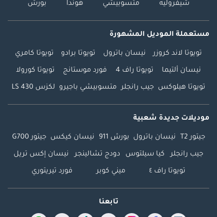
شيفروليه
متسوبيشي
هوندا
بورش
مستعملة الموديل المشهورة
تويوتا لاند كروزر
نيسان باترول
تويوتا برادو
تويوتا كامري
نيسان ألتيما
تويوتا راف 4
فورد موستانج
تويوتا كورولا
تويوتا هيلوكس
جيب رانجلر
متسوبيشي باجيرو
لكزس LS 430
موديلات جديدة شعبية
جيتور T2
نيسان باترول
بورش 911
نيسان كيكس
جيتور G700
جيب رانجلر
كيا سيلتوس
دودج تشالينجر
نيسان إكس تريل
تويوتا راف ٤
ميني كوبر
فورد تيريتوري
تابعنا