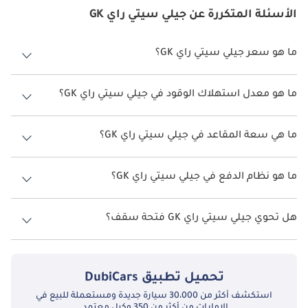
الأسئلة المتكررة عن جيلي سيتي راي GK
ما هو سعر جيلي سيتي راي GK؟
سعر جيلي سيتي راي GK هو درهم 91,500.
ما هو معدل استهلاك الوقود في جيلي سيتي راي GK؟
يبلغ معدل استهلاك الوقود المقترح من الشركة المصنعة لسيارة جيلي
سيتي راي 2026 من 14 كم/ليتر.
ما هي سعة المقاعد في جيلي سيتي راي GK؟
تتسع جيلي سيتي راي GK لأ 5 أشخاص.
ما هو نظام الدفع في جيلي سيتي راي GK؟
نظام الدفع في جيلي سيتي راي Front Wheel Drive GK.
هل تحوي جيلي سيتي راي GK فتحة سقف؟
نعم توفر جيلي سيتي راي GK فتحة السقف كخيار.
تحميل تطبيق
DubiCars
استكشف أكثر من 30،000 سيارة جديدة ومستعملة للبيع في
الإمارات من أكثر من 350 وكيل معتمد.