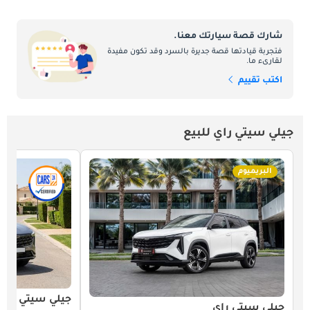
شارك قصة سيارتك معنا.
فتجربة قيادتها قصة جديرة بالسرد وقد تكون مفيدة
لقارىء ما.
اكتب تقييم
جيلي سيتي راي للبيع
البريميوم
جيلي سيتي راي
جيلي سيتي راي