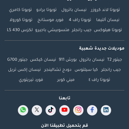
تويوتا لاند كروزر
نيسان باترول
تويوتا برادو
تويوتا كامري
نيسان ألتيما
تويوتا راف 4
فورد موستانج
تويوتا كورولا
تويوتا هيلوكس
جيب رانجلر
متسوبيشي باجيرو
لكزس LS 430
موديلات جديدة شعبية
جيتور T2
نيسان باترول
بورش 911
نيسان كيكس
جيتور G700
جيب رانجلر
كيا سيلتوس
دودج تشالينجر
نيسان إكس تريل
تويوتا راف ٤
ميني كوبر
فورد تيريتوري
تابعنا
قم بتحميل تطبيقنا الآن