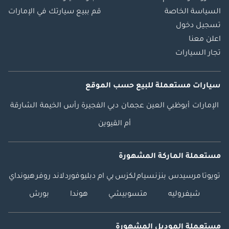
السياسة الخاصة
قم ببيع سيارتك في الإمارات
تسجيل دخول
اعلن معنا
تجار السيارات
سيارات مستعملة
للبيع
حسب الموقع
الإمارات
أبوظبي
العين
عجمان
دبي
الفجيرة
رأس الخيمة
الشارقة
أم القيوين
مستعملة الماركة المشهورة
تويوتا
مرسيدس بنز
نسيام
لكزس
بي ام دبليو
فورد
لاند روفر
هيونداي
شيفروليه
متسوبيشي
هوندا
بورش
مستعملة الموديل المشهورة