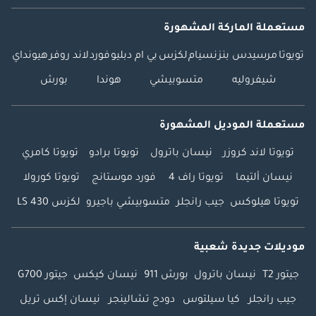
مستعملة الماركة المشهورة
تويوتا
مرسيدس بنز
نسيام
لكزس
بي ام دبليو
فورد
لاند روفر
هيونداي
شيفروليه
متسوبيشي
هوندا
بورش
مستعملة الموديل المشهورة
تويوتا لاند كروزر
نيسان باترول
تويوتا برادو
تويوتا كامري
نيسان ألتيما
تويوتا راف 4
فورد موستانج
تويوتا كورولا
تويوتا هيلوكس
جيب رانجلر
متسوبيشي باجيرو
لكزس LS 430
موديلات جديدة شعبية
جيتور T2
نيسان باترول
بورش 911
نيسان كيكس
جيتور G700
جيب رانجلر
كيا سيلتوس
دودج تشالينجر
نيسان إكس تريل