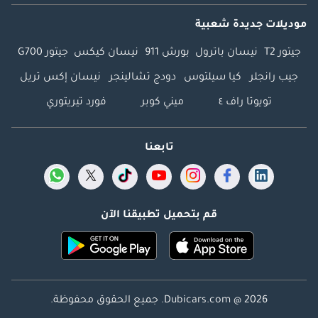
موديلات جديدة شعبية
جيتور T2
نيسان باترول
بورش 911
نيسان كيكس
جيتور G700
جيب رانجلر
كيا سيلتوس
دودج تشالينجر
نيسان إكس تريل
تويوتا راف ٤
ميني كوبر
فورد تيريتوري
تابعنا
قم بتحميل تطبيقنا الآن
Dubicars.com @ 2026. جميع الحقوق محفوظة.