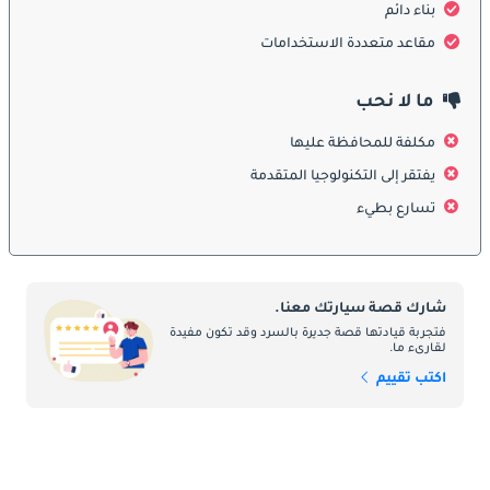
ولمسات تصميم متواضعة. المصابيح الأمامية والخلفية واضحة، بينما 
بناء دائم
توفر الجنوط المعدنية واللمسات الكرومية البسيطة لمسة فاخرة 
مقاعد متعددة الاستخدامات
محدودة. يتيح الحجم المدمج سهولة المناورة والركن في المدينة. يوازن 
التصميم الخارجي بين العملية والمظهر المتواضع.
ما لا نحب
الداخل
مكلفة للمحافظة عليها
توفر GC6 مقصورة تتسع لخمسة ركاب مع تنجيد قماشي ومواد متينة. 
يفتقر إلى التكنولوجيا المتقدمة
تحتوي لوحة القيادة على أجهزة قياس تماثلية أساسية، ونظام ترفيه 
تسارع بطيء
مركزي في الفئات الأعلى، ونظام تكييف بسيط. توفر أدوات التحكم 
المريحة ومساحة الأرجل الكافية تجربة مريحة للتنقل اليومي والرحلات 
القصيرة. مساحات التخزين عملية، مع التركيز على الوظائف.
شارك قصة سيارتك معنا.
ميزات السلامة
فتجربة قيادتها قصة جديرة بالسرد وقد تكون مفيدة
لقارىء ما.
تأتي GC6 مزودة بوسائد هوائية أمامية، ومكابح ABS، وأحزمة أمان 
مزودة بمشدادات، وأنظمة ثبات أساسية حسب الفئة. يوفر الهيكل 
اكتب تقييم
المقوى حماية أساسية للركاب. على الرغم من أن ميزات السلامة 
محدودة مقارنة بسيارات السيدان الفاخرة، إلا أنها تغطي احتياجات 
القيادة في المدينة.