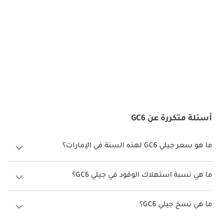
المحركات
تأتي GC6 عادةً بمحرك رباعي الأسطوانات سعة 1.3 أو 1.5 لتر ينتج 
94–103 حصان. تشمل خيارات ناقل الحركة ناقل يدوي من 5 سرعات أو 
أوتوماتيكي من 4 سرعات حسب السوق والفئة. الدفع الأمامي قياسي. 
يوفر المحرك تسارعًا مناسبًا للمدينة وكفاءة في استهلاك الوقود 
للاستخدام اليومي العملي.
الصيانة
تعد صيانة GC6 بسيطة وفعالة من حيث التكلفة. تشمل الصيانة الدورية 
تغيير الزيت، وفحص المكابح، وفحص السوائل. تتوفر قطع الغيار 
أسئلة متكررة عن GC6
بسهولة، وتكون الإصلاحات عامةً منخفضة التكلفة. تضمن الصيانة 
المنتظمة طول العمر، والموثوقية، وانخفاض إجمالي تكلفة الملكية.
ما هو سعر جيلي GC6 لهذه السنة في الإمارات؟
المنافسون
جيلي GC6 لهذه السنة في الإمارات هو TBD.
ما هي نسبة استهلاك الوقود في جيلي GC6؟
تنافست Geely GC6 مع سيارات سيدان مدمجة أخرى مثل Chery 
Arrizo 5، وBYD F3، وتويوتا يارس، وهوندا سيتي (الفئات الأساسية). 
اقترحت الشركة المصنعة أن تكون نسبة توفير استهلاك الوقود لسيارة جيلي
يجمع الطراز بين الأسعار المناسبة، والعملية، والموثوقية ليكون خيارًا 
GC6 هو TBD.
ما هي نسخ جيلي GC6؟
مناسبًا للمشترين الباحثين عن سيارة اقتصادية وعملية