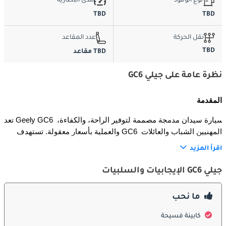
نوع الوقود
مدى البطارية
TBD
TBD
نقل الحركة
عدد المقاعد
TBD
TBD مقاعد
نظرة عامة على جيلي GC6
المقدمة
تعد Geely GC6 سيارة سيدان مدمجة مصممة لتوفير الراحة، والكفاءة، 
والعملية بأسعار معقولة. تستهدف GC6 المهنيين الشباب والعائلات 
الصغيرة، حيث توفر وسيلة نقل موثوقة وميزانية صديقة دون التضحية 
اقرأ المزيد
بالراحة الأساسية والميزات الحديثة. يركز الطراز على الاقتصاد وسهولة 
الاستخدام وانخفاض تكاليف الصيانة، مما يجعله مثاليًا للقيادة في 
جيلي GC6 الإيجابيات والسلبيات
المدينة.
ما نحب
الخارج
كابينة فسيحة
تتميز GC6 بتصميم بسيط وعملي مع خطوط نظيفة، وأبعاد مدمجة، 