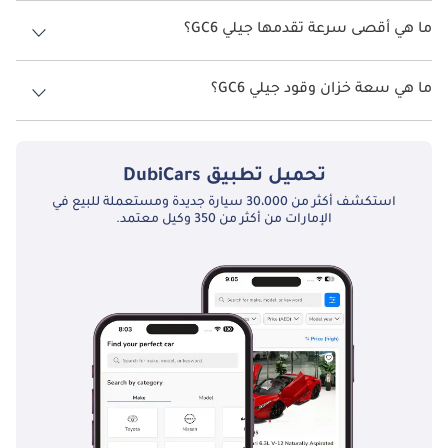
نسخ جيلي GC6 هي .
ما هي أقصى سرعة تقدمها جيلي GC6؟
السرعة القصوى جيلي GC6 هي TBD.
ما هي سعة خزان وقود جيلي GC6؟
تبلغ سعة خزان الوقود في جيلي GC6 TBD.
تحميل تطبيق
DubiCars
استكشف أكثر من 30،000 سيارة جديدة ومستعملة للبيع في
الإمارات من أكثر من 350 وكيل معتمد.