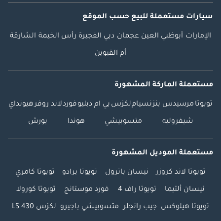
سيارات مستعملة
للبيع
حسب الموقع
الإمارات
أبوظبي
العين
عجمان
دبي
الفجيرة
رأس الخيمة
الشارقة
أم القيوين
مستعملة الماركة المشهورة
تويوتا
مرسيدس بنز
نسيام
لكزس
بي ام دبليو
فورد
لاند روفر
هيونداي
شيفروليه
متسوبيشي
هوندا
بورش
مستعملة الموديل المشهورة
تويوتا لاند كروزر
نيسان باترول
تويوتا برادو
تويوتا كامري
نيسان ألتيما
تويوتا راف 4
فورد موستانج
تويوتا كورولا
تويوتا هيلوكس
جيب رانجلر
متسوبيشي باجيرو
لكزس LS 430