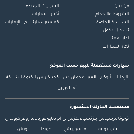
من نحن
السيارات الجديدة
الشروط والأحكام
أخبار السيارات
السياسة الخاصة
قم ببيع سيارتك في الإمارات
تسجيل دخول
اعلن معنا
تجار السيارات
سيارات مستعملة
للبيع
حسب الموقع
الإمارات
أبوظبي
العين
عجمان
دبي
الفجيرة
رأس الخيمة
الشارقة
أم القيوين
مستعملة الماركة المشهورة
تويوتا
مرسيدس بنز
نسيام
لكزس
بي ام دبليو
فورد
لاند روفر
هيونداي
شيفروليه
متسوبيشي
هوندا
بورش