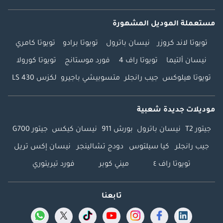
مستعملة الموديل المشهورة
تويوتا لاند كروزر
نيسان باترول
تويوتا برادو
تويوتا كامري
نيسان ألتيما
تويوتا راف 4
فورد موستانج
تويوتا كورولا
تويوتا هيلوكس
جيب رانجلر
متسوبيشي باجيرو
لكزس LS 430
موديلات جديدة شعبية
جيتور T2
نيسان باترول
بورش 911
نيسان كيكس
جيتور G700
جيب رانجلر
كيا سيلتوس
دودج تشالينجر
نيسان إكس تريل
تويوتا راف ٤
ميني كوبر
فورد تيريتوري
تابعنا