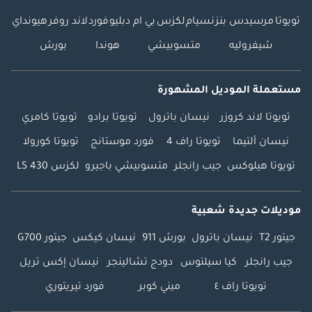
تويوتا
مرسيدس بنز
نسيام
لكزس
بي ام دبليو
فورد
لاند روفر
هيونداي
شيفروليه
متسوبيشي
هوندا
بورش
مستعملة الموديل المشهورة
تويوتا لاند كروزر
نيسان باترول
تويوتا برادو
تويوتا كامري
نيسان ألتيما
تويوتا راف 4
فورد موستانج
تويوتا كورولا
تويوتا هيلوكس
جيب رانجلر
متسوبيشي باجيرو
لكزس LS 430
موديلات جديدة شعبية
جيتور T2
نيسان باترول
بورش 911
نيسان كيكس
جيتور G700
جيب رانجلر
كيا سيلتوس
دودج تشالينجر
نيسان إكس تريل
تويوتا راف ٤
ميني كوبر
فورد تيريتوري