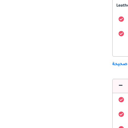
Leath
 صحيحة