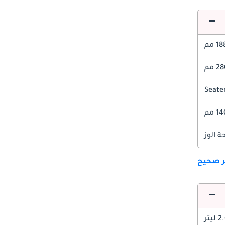
1 مم
 مم
1 مم
 الوز
ير صحيح
 ليتر