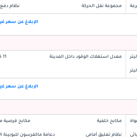
مجموعة نقل الحركة
نظام دفع 
الإبلاغ عن سعر غ
معدل استهلاك الوقود داخل المدينة
11 كم/ليتر
الإبلاغ عن سعر غ
واة
مكابح خلفية
مكابح قرصية م
ائي
نظام تعليق أمامي
دعامة ماكفرسون للبوبينة الل