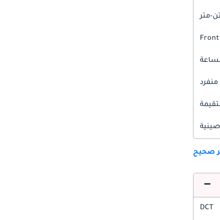
Front
 منفرد
قيمة
صينية
ير صحيح
DCT