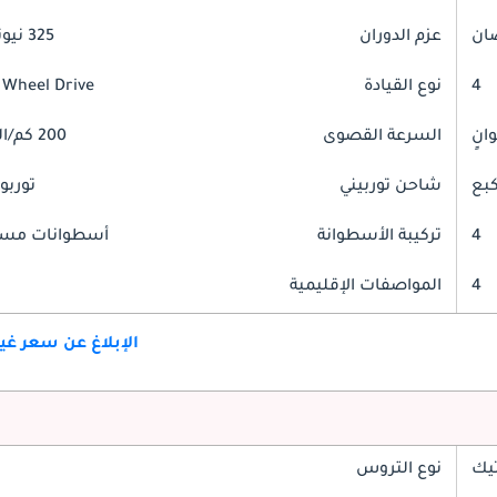
عزم الدوران
325 نيوتن-متر
4
نوع القيادة
 Wheel Drive
السرعة القصوى
200 كم/الساعة
شاحن توربيني
توربو
4
تركيبة الأسطوانة
أسطوانات مست
4
المواصفات الإقليمية
الإبلاغ عن سعر غ
تيك
نوع التروس