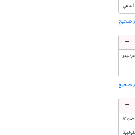
أمامي
ير صحيح
ير صحيح
صمتة
ولبية