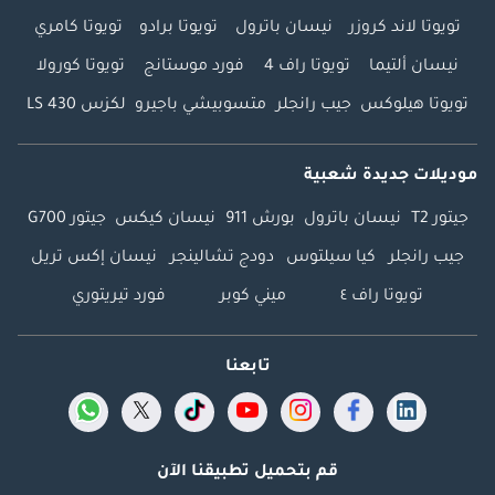
تويوتا لاند كروزر
نيسان باترول
تويوتا برادو
تويوتا كامري
نيسان ألتيما
تويوتا راف 4
فورد موستانج
تويوتا كورولا
تويوتا هيلوكس
جيب رانجلر
متسوبيشي باجيرو
لكزس LS 430
موديلات جديدة شعبية
جيتور T2
نيسان باترول
بورش 911
نيسان كيكس
جيتور G700
جيب رانجلر
كيا سيلتوس
دودج تشالينجر
نيسان إكس تريل
تويوتا راف ٤
ميني كوبر
فورد تيريتوري
تابعنا
قم بتحميل تطبيقنا الآن