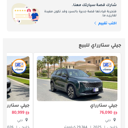
شارك قصة سيارتك معنا.
فتجربة قيادتها قصة جديرة بالسرد وقد تكون مفيدة
لقارىء ما.
اكتب تقييم
جيلي ستارراي للبيع
جيلي ستارراي
جيلي ستارراي
80,999
76,090
دبي
دبي
خليجي
2025
29,744 كيلومتر
خليجي
2026