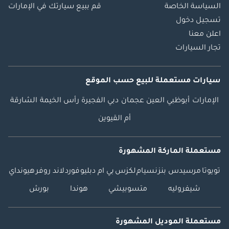
السياسة الخاصة
قم ببيع سيارتك في الإمارات
تسجيل دخول
اعلن معنا
تجار السيارات
سيارات مستعملة
للبيع
حسب الموقع
الإمارات
أبوظبي
العين
عجمان
دبي
الفجيرة
رأس الخيمة
الشارقة
أم القيوين
مستعملة الماركة المشهورة
تويوتا
مرسيدس بنز
نسيام
لكزس
بي ام دبليو
فورد
لاند روفر
هيونداي
شيفروليه
متسوبيشي
هوندا
بورش
مستعملة الموديل المشهورة