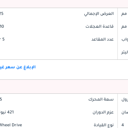
العرض الإجمالي
925
قاعدة العجلات
3010
عدد المقاعد
5 Seater
الإبلاغ عن سعر غ
رول
سعة المحرك
2.5
عزم الدوران
421 نيوتن-متر
4
نوع القيادة
Wheel Drive