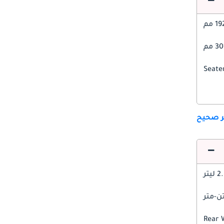
1 مم
 مم
ير صحيح
 ليتر
Rear 