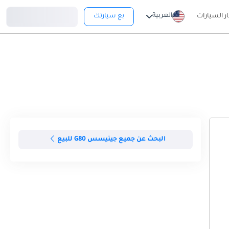
تسجيل دخول
العربية
ار السيارات
بع سيارتك
البحث عن جميع جينيسس G80 للبيع