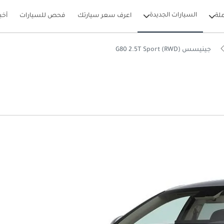
السيارات الجديدة
لة
اعرف سعر سيارتك
فحص للسيارات
أخب
جينيسس G80 2.5T Sport (RWD)