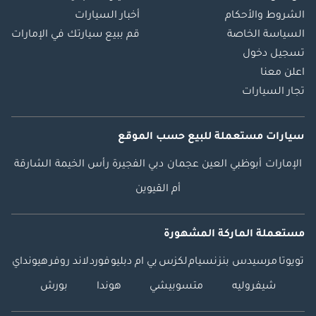
الشروط والأحكام
أخبار السيارات
السياسة الخاصة
قم ببيع سيارتك في الإمارات
تسجيل دخول
اعلن معنا
تجار السيارات
سيارات مستعملة
للبيع
حسب الموقع
الإمارات
أبوظبي
العين
عجمان
دبي
الفجيرة
رأس الخيمة
الشارقة
أم القيوين
مستعملة الماركة المشهورة
تويوتا
مرسيدس بنز
نسيام
لكزس
بي ام دبليو
فورد
لاند روفر
هيونداي
شيفروليه
متسوبيشي
هوندا
بورش