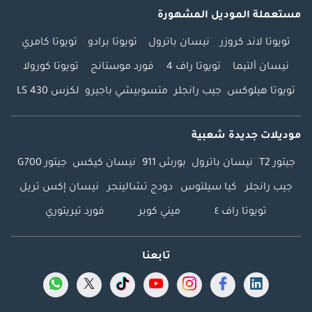
مستعملة الموديل المشهورة
تويوتا لاند كروزر
نيسان باترول
تويوتا برادو
تويوتا كامري
نيسان ألتيما
تويوتا راف 4
فورد موستانج
تويوتا كورولا
تويوتا هيلوكس
جيب رانجلر
متسوبيشي باجيرو
لكزس LS 430
موديلات جديدة شعبية
جيتور T2
نيسان باترول
بورش 911
نيسان كيكس
جيتور G700
جيب رانجلر
كيا سيلتوس
دودج تشالينجر
نيسان إكس تريل
تويوتا راف ٤
ميني كوبر
فورد تيريتوري
تابعنا