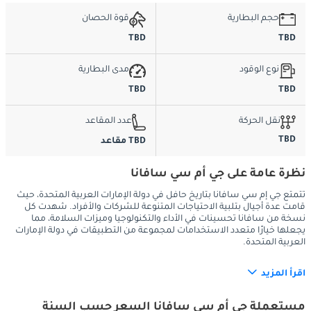
حجم البطارية
قوة الحصان
TBD
TBD
نوع الوقود
مدى البطارية
TBD
TBD
نقل الحركة
عدد المقاعد
TBD
TBD مقاعد
نظرة عامة على جي أم سي سافانا
تتمتع جي إم سي سافانا بتاريخ حافل في دولة الإمارات العربية المتحدة، حيث
قامت عدة أجيال بتلبية الاحتياجات المتنوعة للشركات والأفراد. شهدت كل
نسخة من سافانا تحسينات في الأداء والتكنولوجيا وميزات السلامة، مما
يجعلها خيارًا متعدد الاستخدامات لمجموعة من التطبيقات في دولة الإمارات
العربية المتحدة.
اقرأ المزيد
:
الخارج
مستعملة جي أم سي سافانا السعر حسب السنة