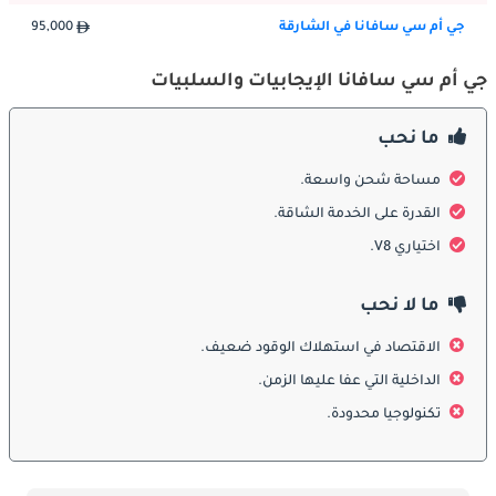
تعتبر السلامة أولوية قصوى لدى جي إم سي، وسافانا ليست استثناءً. 
في الشوارع والطرق السريعة المزدحمة في دولة الإمارات العربية 
جي أم سي سافانا في الشارقة
95,000
المتحدة، تعد ميزات السلامة أمرًا بالغ الأهمية. تم تجهيز سافانا بميزات 
أمان قياسية مثل الفرامل المانعة للانغلاق والوسائد الهوائية والتحكم 
جي أم سي سافانا الإيجابيات والسلبيات
في الثبات لمساعدة السائقين على التنقل في ظروف الطريق الصعبة. 
بالإضافة إلى ذلك، تتوفر تقنيات السلامة المتقدمة مثل التحذير من 
ما نحب
مغادرة المسار والتنبيه من الاصطدام الأمامي في الطرازات الأحدث، 
مما يوفر المزيد من راحة البال.
مساحة شحن واسعة.
القدرة على الخدمة الشاقة.
ديكورات المحرك:
اختياري V8.
تقدم جي إم سي سافانا مجموعة من خيارات المحرك لتناسب 
ما لا نحب
الاحتياجات المختلفة. في دولة الإمارات العربية المتحدة، حيث تشيع 
القيادة في المناطق الحضرية والطرق الوعرة، يعد وجود طرازات 
الاقتصاد في استهلاك الوقود ضعيف.
متنوعة للمحرك أمرًا ضروريًا. سواء كنت تحتاج إلى محرك موفر للوقود 
الداخلية التي عفا عليها الزمن.
لعمليات التوصيل داخل المدينة أو محرك أكثر قوة للتضاريس الوعرة، 
فإن سافانا تلبي احتياجاتك. تتوفر محركات الديزل والبنزين، مما يسمح 
تكنولوجيا محدودة.
لك باختيار المحرك الذي يناسب متطلبات القيادة الخاصة بك.