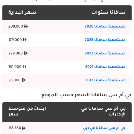
لقد قدمت جي إم سي سافانا باستمرار تصميمًا خارجيًا قويًا ونفعيًا. 
وفي دولة الإمارات العربية المتحدة، حيث غالباً ما تكون الأولوية 
سافانا سنوات
سعر البداية
للعملية، يعكس المظهر الخارجي لسيارة سافانا التزامها بالجوانب 
العملية. يزيد شكلها الصندوقي من مساحة الشحن إلى الحد الأقصى، 
مستعملة سافانا 2026
209,000
مما يجعلها مثالية لنقل البضائع والمعدات. تتوفر النوافذ الملونة 
والعجلات المعدنية في بعض الطرازات، مما يضيف لمسة من الأناقة إلى 
مستعملة سافانا 2025
179,000
مظهرها البسيط.
مستعملة سافانا 2023
229,000
:
الداخلية
مستعملة سافانا 2021
131,000
ادخل إلى جي إم سي سافانا، وستجد مقصورة داخلية فسيحة وعملية. 
تم تصميم المقصورة مع وضع السائق والركاب في الاعتبار. في منطقة 
مستعملة سافانا 2013
95,000
تحظى فيها الراحة بتقدير كبير، تحظى مقاعد سافانا المريحة والمساحة 
الواسعة للأرجل بتقدير خاص. المناخ الحار في دولة الإمارات العربية 
جي أم سي سافانا السعر حسب الموقع
المتحدة لا يضاهي نظام تكييف الهواء الفعال في سافانا، مما يضمن 
بقاء الركاب باردين ومرتاحين أثناء الرحلات الطويلة.
جي أم سي سافانا في
ابتداءً من متوسط
الإمارات
سعر
ميزات السلامة:
جي أم سي سافانا في دبي
135,650