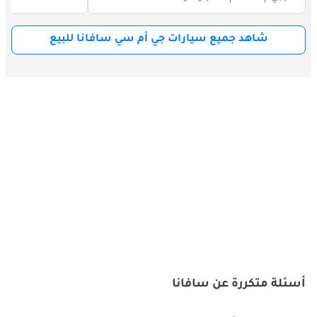
العلامتين التجاريتين الموثوقتين.
شاهد جميع سيارات جي أم سي سافانا للبيع
نيسان NV350 أورفان: تشتهر سيارة نيسان أورفان بموثوقيتها وتعدد 
استخداماتها، مما يجعلها خيارًا شائعًا بين الشركات في دولة الإمارات 
العربية المتحدة.
فورد ترانزيت: تعد سيارة فورد ترانزيت منافسًا قويًا آخر، حيث تقدم 
مجموعة من التكوينات لتلبية احتياجات نقل البضائع والركاب المختلفة.
تويوتا هايس: تشتهر سيارة هايس بمتانتها وتتمتع بقاعدة جماهيرية 
كبيرة بين الشركات والأفراد على حدٍ سواء في دولة الإمارات العربية 
المتحدة.
أسئلة متكررة عن سافانا