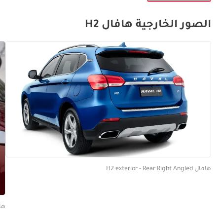
الصور الخارجية هافال H2
هافال H2 exterior - Rear Right Angled
هافال ght