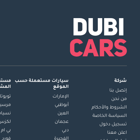
شركة
سيارات مستعملة
حسب
مستعم
الموقع
المش
إتصل بنا
الإمارات
تويوتا
من نحن
أبوظبي
مرسيد
الشروط والأحكام
العين
نسيام
السياسة الخاصة
عجمان
لكزس
تسجيل دخول
دبي
بي ام 
اعلن معنا
الفجيرة
فورد