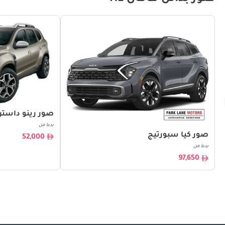
صور رينو داستر
بدءا من
صور كيا سبورتيج
52,000
بدءا من
97,650