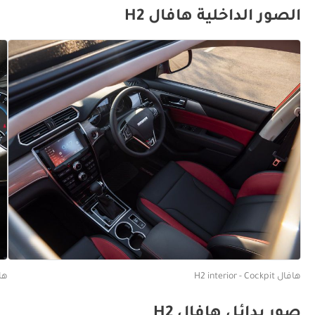
الصور الداخلية هافال H2
هافال H2 interior - Cockpit
هافال creen
صور بدائل هافال H2