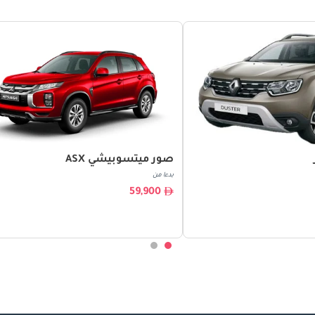
صور ميتسوبيشي ASX
بدءا من
59,900