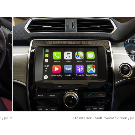
H2 interior - Multimedia S
هافال H2 interior - Steering Wheel