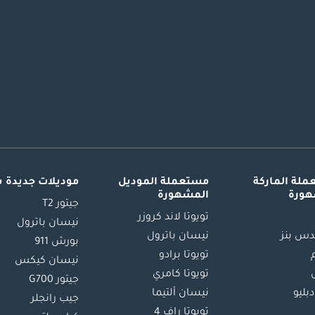
لة الماركة
مستعملة الموديل
موديلات جديدة 
هورة
المشهورة
جيتور T2
تويوتا لاند كروزر
نيسان باترول
س بنز
نيسان باترول
بورش 911
تويوتا برادو
نيسان كيكس
تويوتا كامري
جيتور G700
دبليو
نيسان ألتيما
جيب رانجلر
تويوتا راف 4