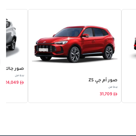
صور جاك JS3
بدءا من
صور أم جي ZS
24,049
بدءا من
31,709