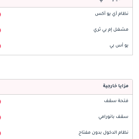
نظام آي يو أكس
مشغل إم بي ثري
يو أس بي
مزايا خارجية
فتحة سقف
سقف بانورامي
نظام الدخول بدون مفتاح