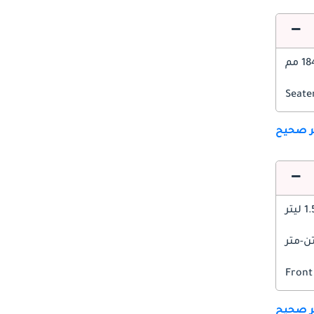
1 مم
ير صحيح
1 ليتر
Front
ير صحيح