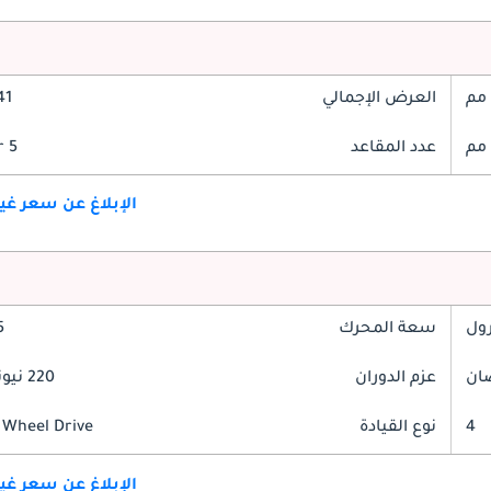
العرض الإجمالي
841
عدد المقاعد
5 Seater
الإبلاغ عن سعر غ
رول
سعة المحرك
.5
عزم الدوران
220 نيوتن-متر
4
نوع القيادة
 Wheel Drive
الإبلاغ عن سعر غ