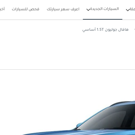
السيارات الجديدة
لة
اعرف سعر سيارتك
فحص للسيارات
أخب
هافال جوليون 1.5T أساسي