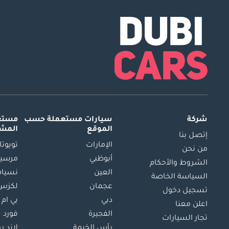
شركة
سيارات مستعملة
حسب
مستعم
الموقع
المش
إتصل بنا
الإمارات
تويوتا
من نحن
أبوظبي
مرسيد
الشروط والأحكام
العين
نسيام
السياسة الخاصة
عجمان
لكزس
تسجيل دخول
دبي
بي ام 
اعلن معنا
الفجيرة
فورد
تجار السيارات
رأس الخيمة
لاند ر