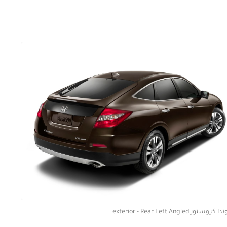
كروستور exterior - Rear Left Angled