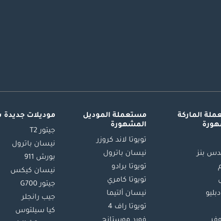
لة الماركة
مستعملة الموديل
موديلات جديدة 
هورة
المشهورة
جيتور T2
تويوتا لاند كروزر
نيسان باترول
س بنز
نيسان باترول
بورش 911
تويوتا برادو
نيسان كيكس
تويوتا كامري
جيتور G700
دبليو
نيسان ألتيما
جيب رانجلر
تويوتا راف 4
كيا سيلتوس
وفر
فورد موستانج