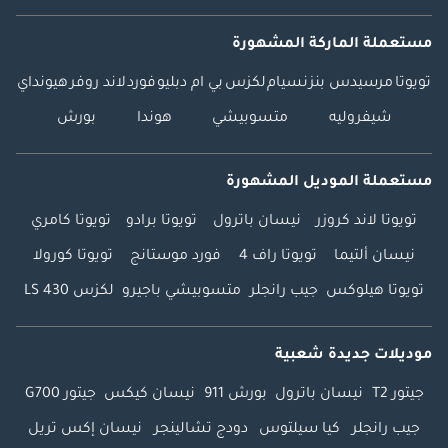
مستعملة الماركة المشهورة
تويوتا
مرسيدس بنز
نسيام
لكزس
بي ام دبليو
فورد
لاند روفر
هيونداي
شيفروليه
متسوبيشي
هوندا
بورش
مستعملة الموديل المشهورة
تويوتا لاند كروزر
نيسان باترول
تويوتا برادو
تويوتا كامري
نيسان ألتيما
تويوتا راف 4
فورد موستانج
تويوتا كورولا
تويوتا هيلوكس
جيب رانجلر
متسوبيشي باجيرو
لكزس LS 430
موديلات جديدة شعبية
جيتور T2
نيسان باترول
بورش 911
نيسان كيكس
جيتور G700
جيب رانجلر
كيا سيلتوس
دودج تشالينجر
نيسان إكس تريل