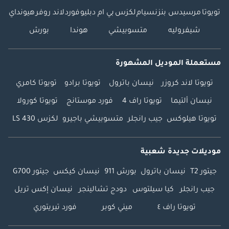
تويوتا
مرسيدس بنز
نسيام
لكزس
بي ام دبليو
فورد
لاند روفر
هيونداي
شيفروليه
متسوبيشي
هوندا
بورش
مستعملة الموديل المشهورة
تويوتا لاند كروزر
نيسان باترول
تويوتا برادو
تويوتا كامري
نيسان ألتيما
تويوتا راف 4
فورد موستانج
تويوتا كورولا
تويوتا هيلوكس
جيب رانجلر
متسوبيشي باجيرو
لكزس LS 430
موديلات جديدة شعبية
جيتور T2
نيسان باترول
بورش 911
نيسان كيكس
جيتور G700
جيب رانجلر
كيا سيلتوس
دودج تشالينجر
نيسان إكس تريل
تويوتا راف ٤
ميني كوبر
فورد تيريتوري